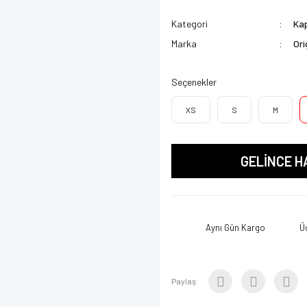
Kategori
Kap
Marka
Ori
Seçenekler
XS
S
M
GELİNCE H
Aynı Gün Kargo
Ü
Paylaş: