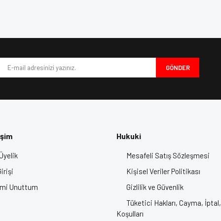
e diğer konularda yetersiz gördüğünüz noktaları öneri formunu kullanarak tarafımı
Bu ürüne ilk yorumu siz yapın!
iyor.
Yorum Yaz
GÖNDER
işim
Hukuki
Üyelik
Mesafeli Satış Sözleşmesi
Gönder
irişi
Kişisel Veriler Politikası
emi Unuttum
Gizlilik ve Güvenlik
 Motor Kaskı, Kask Fiyatları, Motosiklet Kaskı, Motor Kask Fiyatları, Full
Tüketici Hakları, Cayma, İptal,
En İyi Motor Kaskları
Koşulları