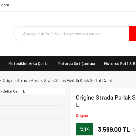
t.com
Motosiklet Arka Çanta
Motorcu Sırt Çantası
Motorcu Buff & 
Origine Strada Parlak Siyah Güneş Vizörlü Kask Şeffaf Camlı L
Origine Strada Parlak 
L
Origine
%14
3.599,00 TL
4