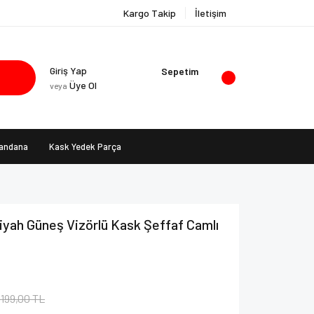
Kargo Takip
İletişim
Giriş Yap
Sepetim
Üye Ol
veya
Bandana
Kask Yedek Parça
Siyah Güneş Vizörlü Kask Şeffaf Camlı
.199,00 TL