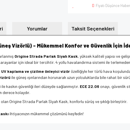
Fiyatı Düşünce Haber
ri
Yorumlar
Taksit Seçenekleri
neş Vizörlü) - Mükemmel Konfor ve Güvenlik İçin İd
sarlanmış
Origine Strada Parlak Siyah Kask
, yüksek kaliteli yapısı ve ge
rayanlar için ideal bir tercihtir. 4 yollu havalandırma sistemi ile terlemede
,
UV kaplama ve çizilme önleyici vizör
özelliğiyle her türlü hava koşulund
vizörü
ile güneş ışınlarından korunarak uzun yolculuklarda bile rahat bir sürü
i
ile kaskın güvenliği ileri düzeyde sağlanmıştır.
ECE 22.06
onayı, güvenlik s
on derece kolaydır.
lan Origine Strada Parlak Siyah Kask, konforlu sürüş ve şıklığı birleştirir.
kaskı
ihtiyacınızın mükemmel çözümünü keşfedin!