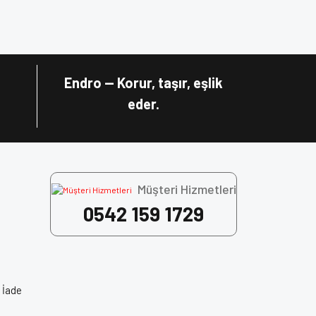
za iletebilirsiniz.
Endro — Korur, taşır, eşlik
eder.
Müşteri Hizmetleri
0542 159 1729
 Face Kask, Motosiklet Ekipman, Motorcu Kaskı,
 İade