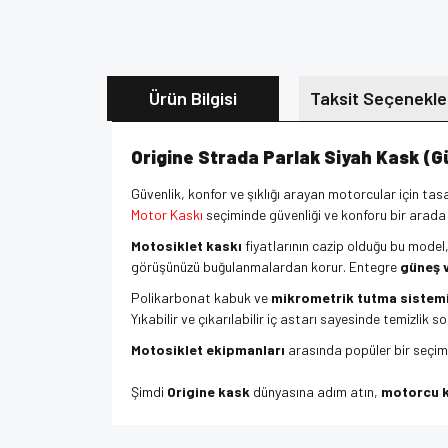
Ürün Bilgisi
Taksit Seçenekle
Origine Strada Parlak Siyah Kask (Gü
Güvenlik, konfor ve şıklığı arayan motorcular için ta
Motor Kaskı
seçiminde güvenliği ve konforu bir arada a
Motosiklet kaskı
fiyatlarının cazip olduğu bu model
görüşünüzü buğulanmalardan korur. Entegre
güneş 
Polikarbonat kabuk ve
mikrometrik tutma sistem
Yıkabilir ve çıkarılabilir iç astarı sayesinde temizlik s
Motosiklet ekipmanları
arasında popüler bir seçim o
Şimdi
Origine kask
dünyasına adım atın,
motorcu 
Özellikler: