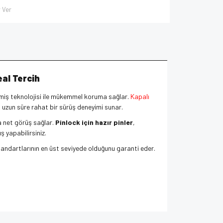
 Ver
eal Tercih
lişmiş teknolojisi ile mükemmel koruma sağlar.
Kapalı
n uzun süre rahat bir sürüş deneyimi sunar.
a net görüş sağlar.
Pinlock için hazır pinler
,
ş yapabilirsiniz.
tandartlarının en üst seviyede olduğunu garanti eder.