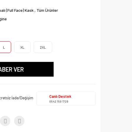
alı (Full Face) Kask
,
Tüm Ürünler
gine
L
XL
2XL
ABER VER
Canlı Destek
cretsiz İade/Değişim
0542 159 1729