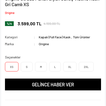
Gri Camlı XS
Origine
3.599,00 TL
4.199,00 TL
%14
Kategori
Kapalı (Full Face) Kask
,
Tüm Ürünler
Marka
Origine
Seçenekler
XS
S
M
L
XL
2XL
GELİNCE HABER VER