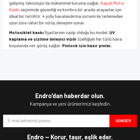
gelişmiş teknolojisi ile mükemmel koruma sağlar.
Kapalı Motor
Kaskı
seçiminde güvenliği ve konforu bir arada arayanlar için
ideal bir tercihtir. 4 yollu havalandırma sistemi ile terlemeden
uzun süre rahat bir sürüş deneyimi sunar.
Motosiklet kaskı
fiyatlarının cazip olduğu bu model,
UV
kaplama ve çizilme önleyici vizör
özelliğiyle her türlü hava
koşulunda net görüş sağlar.
Pinlock için hazır pinler
,
görüşünüzü buğulanmalardan korur. Entegre
güneş vizörü
ile
güneş ışınlarından korunarak uzun yolculuklarda bile rahat bir
Bu ürünün fiyat bilgisi, resim, ürün açıklamalarında ve diğer
sürüş yapabilirsiniz.
konularda yetersiz gördüğünüz noktaları öneri formunu
Bu ürüne ilk yorumu siz yapın!
kullanarak tarafımıza iletebilirsiniz.
Polikarbonat kabuk ve
mikrometrik tutma sistemi
ile kaskın
Görüş ve önerileriniz için teşekkür ederiz.
güvenliği ileri düzeyde sağlanmıştır.
ECE 22.06
onayı, güvenlik
standartlarının en üst seviyede olduğunu garanti eder. Yıkabilir
Yorum Yaz
Ürün resmi kalitesiz, bozuk veya görüntülenemiyor.
ve çıkarılabilir iç astarı sayesinde temizlik son derece kolaydır.
Endro'dan haberdar olun.
Ürün açıklamasında eksik bilgiler bulunuyor.
Kampanya ve yeni ürünlerimizi keşfedin.
Motosiklet ekipmanları
arasında popüler bir seçim olan
Origine Strada Parlak Siyah Kask, konforlu sürüş ve şıklığı
Ürün bilgilerinde hatalar bulunuyor.
birleştirir.
GÖNDER
Ürün fiyatı diğer sitelerden daha pahalı.
Şimdi
Origine kask
dünyasına adım atın,
motorcu kaskı
Bu ürüne benzer farklı alternatifler olmalı.
Endro — Korur, taşır, eşlik eder.
ihtiyacınızın mükemmel çözümünü keşfedin!