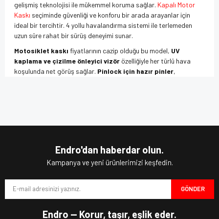
gelişmiş teknolojisi ile mükemmel koruma sağlar.
Kapalı Motor
Kaskı
seçiminde güvenliği ve konforu bir arada arayanlar için
ideal bir tercihtir. 4 yollu havalandırma sistemi ile terlemeden
uzun süre rahat bir sürüş deneyimi sunar.
Motosiklet kaskı
fiyatlarının cazip olduğu bu model,
UV
kaplama ve çizilme önleyici vizör
özelliğiyle her türlü hava
koşulunda net görüş sağlar.
Pinlock için hazır pinler
,
görüşünüzü buğulanmalardan korur. Entegre
güneş vizörü
ile
güneş ışınlarından korunarak uzun yolculuklarda bile rahat bir
Bu ürünün fiyat bilgisi, resim, ürün açıklamalarında ve diğer
sürüş yapabilirsiniz.
konularda yetersiz gördüğünüz noktaları öneri formunu
Bu ürüne ilk yorumu siz yapın!
kullanarak tarafımıza iletebilirsiniz.
Polikarbonat kabuk ve
mikrometrik tutma sistemi
ile kaskın
Görüş ve önerileriniz için teşekkür ederiz.
güvenliği ileri düzeyde sağlanmıştır.
ECE 22.06
onayı, güvenlik
standartlarının en üst seviyede olduğunu garanti eder. Yıkabilir
Yorum Yaz
Ürün resmi kalitesiz, bozuk veya görüntülenemiyor.
ve çıkarılabilir iç astarı sayesinde temizlik son derece kolaydır.
Endro'dan haberdar olun.
Ürün açıklamasında eksik bilgiler bulunuyor.
Kampanya ve yeni ürünlerimizi keşfedin.
Motosiklet ekipmanları
arasında popüler bir seçim olan
Origine Strada Parlak Siyah Kask, konforlu sürüş ve şıklığı
Ürün bilgilerinde hatalar bulunuyor.
birleştirir.
GÖNDER
Ürün fiyatı diğer sitelerden daha pahalı.
Şimdi
Origine kask
dünyasına adım atın,
motorcu kaskı
Bu ürüne benzer farklı alternatifler olmalı.
Endro — Korur, taşır, eşlik eder.
ihtiyacınızın mükemmel çözümünü keşfedin!