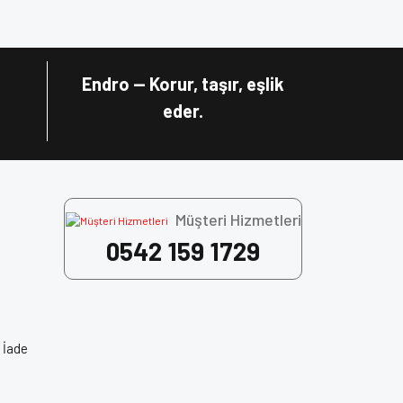
Endro — Korur, taşır, eşlik
eder.
Müşteri Hizmetleri
0542 159 1729
 Face Kask, Motosiklet Ekipman, Motorcu Kaskı,
 İade