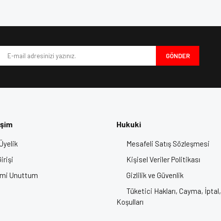
Bu ürüne ilk yorumu siz yapın!
iyor.
Yorum Yaz
GÖNDER
işim
Hukuki
Üyelik
Mesafeli Satış Sözleşmesi
Gönder
irişi
Kişisel Veriler Politikası
emi Unuttum
Gizlilik ve Güvenlik
 Motor Kaskı, Kask Fiyatları, Motosiklet Kaskı, Motor Kask Fiyatları, Full
Tüketici Hakları, Cayma, İptal,
En İyi Motor Kaskları
Koşulları