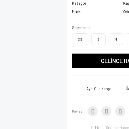
Kategori
Kap
Marka
Ori
Seçenekler
XS
S
M
GELİNCE H
Aynı Gün Kargo
Ü
Paylaş:
Fiyatı Düşünce Haber