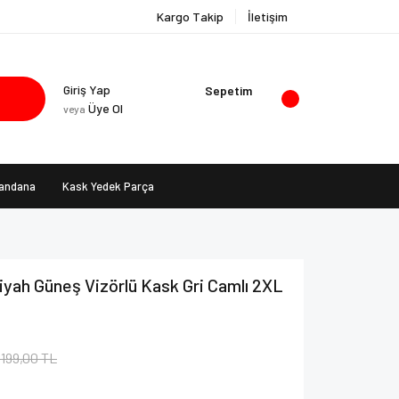
Kargo Takip
İletişim
Giriş Yap
Sepetim
Üye Ol
veya
Bandana
Kask Yedek Parça
iyah Güneş Vizörlü Kask Gri Camlı 2XL
.199,00 TL