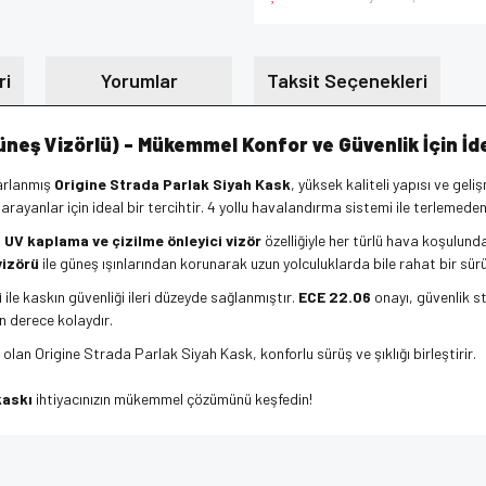
ri
Yorumlar
Taksit Seçenekleri
neş Vizörlü) - Mükemmel Konfor ve Güvenlik İçin İd
sarlanmış
Origine Strada Parlak Siyah Kask
, yüksek kaliteli yapısı ve ge
rayanlar için ideal bir tercihtir. 4 yollu havalandırma sistemi ile terlemede
,
UV kaplama ve çizilme önleyici vizör
özelliğiyle her türlü hava koşulund
vizörü
ile güneş ışınlarından korunarak uzun yolculuklarda bile rahat bir sürü
i
ile kaskın güvenliği ileri düzeyde sağlanmıştır.
ECE 22.06
onayı, güvenlik s
on derece kolaydır.
lan Origine Strada Parlak Siyah Kask, konforlu sürüş ve şıklığı birleştirir.
kaskı
ihtiyacınızın mükemmel çözümünü keşfedin!
e diğer konularda yetersiz gördüğünüz noktaları öneri formunu kullanarak tarafımı