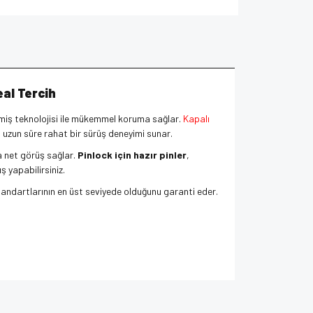
eal Tercih
lişmiş teknolojisi ile mükemmel koruma sağlar.
Kapalı
n uzun süre rahat bir sürüş deneyimi sunar.
a net görüş sağlar.
Pinlock için hazır pinler
,
ş yapabilirsiniz.
tandartlarının en üst seviyede olduğunu garanti eder.
za iletebilirsiniz.