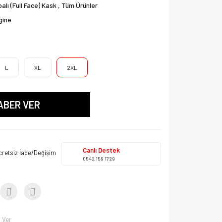
alı (Full Face) Kask
,
Tüm Ürünler
gine
L
XL
2XL
ABER VER
Canlı Destek
cretsiz İade/Değişim
0542 159 1729
 Ver