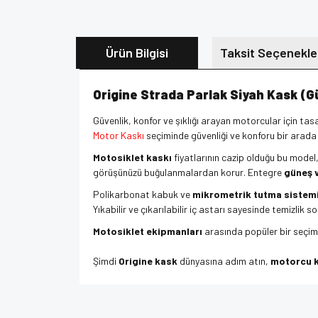
Ürün Bilgisi
Taksit Seçenekle
Origine Strada Parlak Siyah Kask (Gü
Güvenlik, konfor ve şıklığı arayan motorcular için ta
Motor Kaskı
seçiminde güvenliği ve konforu bir arada a
Motosiklet kaskı
fiyatlarının cazip olduğu bu model
görüşünüzü buğulanmalardan korur. Entegre
güneş 
Polikarbonat kabuk ve
mikrometrik tutma sistem
Yıkabilir ve çıkarılabilir iç astarı sayesinde temizlik s
Motosiklet ekipmanları
arasında popüler bir seçim o
Şimdi
Origine kask
dünyasına adım atın,
motorcu 
Özellikler:
Bu ürünün fiyat bilgisi, resim, ürün açıklamalarında v