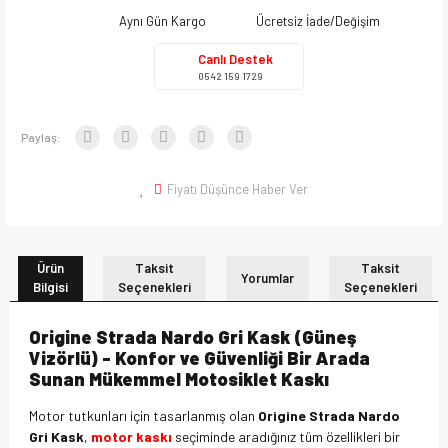
Aynı Gün Kargo
Ücretsiz İade/Değişim
Canlı Destek
0542 159 1729
Paylaş:
Fiyatı Düşünce Haber Ver
Ürün
Taksit
Taksit
Yorumlar
Bilgisi
Seçenekleri
Seçenekleri
Origine Strada Nardo Gri Kask (Güneş
Vizörlü) - Konfor ve Güvenliği Bir Arada
Sunan Mükemmel Motosiklet Kaskı
Motor tutkunları için tasarlanmış olan
Origine Strada Nardo
Gri Kask
,
motor kaskı
seçiminde aradığınız tüm özellikleri bir