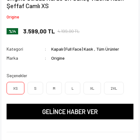
Şeffaf Camlı XS
Origine
3.599,00 TL
4.199,00 TL
%14
Kategori
Kapalı (Full Face) Kask
,
Tüm Ürünler
Marka
Origine
Seçenekler
XS
S
M
L
XL
2XL
GELİNCE HABER VER