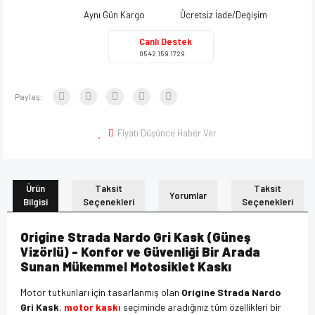
Aynı Gün Kargo
Ücretsiz İade/Değişim
Canlı Destek
0542 159 1729
Paylaş:
Fiyatı Düşünce Haber Ver
Ürün
Taksit
Taksit
Yorumlar
Bilgisi
Seçenekleri
Seçenekleri
Origine Strada Nardo Gri Kask (Güneş
Vizörlü) - Konfor ve Güvenliği Bir Arada
Sunan Mükemmel Motosiklet Kaskı
Motor tutkunları için tasarlanmış olan
Origine Strada Nardo
Gri Kask
,
motor kaskı
seçiminde aradığınız tüm özellikleri bir