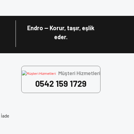
Endro — Korur, taşır, eşlik
eder.
Müşteri Hizmetleri
0542 159 1729
 İade
 Face Kask, Motosiklet Ekipman, Motorcu Kaskı,