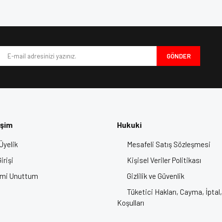
Bu ürüne ilk yorumu siz yapın!
iyor.
Yorum Yaz
GÖNDER
işim
Hukuki
Üyelik
Mesafeli Satış Sözleşmesi
Gönder
irişi
Kişisel Veriler Politikası
emi Unuttum
Gizlilik ve Güvenlik
Tüketici Hakları, Cayma, İptal,
Koşulları
 Motor Kaskı, Kask Fiyatları, Motosiklet Kaskı, Motor Kask Fiyatları, Full