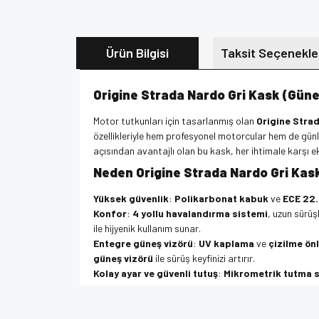
Ürün Bilgisi
Taksit Seçenekle
Origine Strada Nardo Gri Kask (Güne
Motor tutkunları için tasarlanmış olan
Origine Stra
özellikleriyle hem profesyonel motorcular hem de günlü
açısından avantajlı olan bu kask, her ihtimale karşı 
Neden Origine Strada Nardo Gri Kas
Yüksek güvenlik
:
Polikarbonat kabuk
ve
ECE 22
Konfor
:
4 yollu havalandırma sistemi
, uzun sürüş
ile hijyenik kullanım sunar.
Entegre güneş vizörü
:
UV kaplama
ve
çizilme önl
güneş vizörü
ile sürüş keyfinizi artırır.
Kolay ayar ve güvenli tutuş
:
Mikrometrik tutma 
Bununla birlikte
Origine Strada Nardo Gri Kask (G
ile konforlu sürüş deneyiminin tadını çıkarın.
Bu ürünün fiyat bilgisi, resim, ürün açıklamalarında v