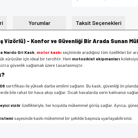
ri
Yorumlar
Taksit Seçenekleri
ş Vizörlü) - Konfor ve Güvenliği Bir Arada Sunan M
da Nardo Gri Kask
,
motor kaskı
seçiminde aradığınız tüm özellikleri bir a
k sürücüler için ideal bir tercihtir. Hem
motosiklet ekipmanları
koleksiy
ekstra güvenlik sağlamak üzere tasarlanmıştır.
k?
.06
sertifikası ile yüksek darbe emilimi sağlanır. Bu kask, güvenliği ön planda 
lerde bile rahat bir hava akışı sağlar. Sıcak havalarda serin kalmanızı sağla
eyici vizör
özellikleriyle, her koşulda mükemmel görüş sağlar. Ayrıca, güne
sistemi
sayesinde kaskı mükemmel bir şekilde başınıza uyarlayabilirsiniz.
üneş Vizörlü)
, uzun süreli kullanım için dayanıklı ve sağlam bir yapıya sah
e diğer konularda yetersiz gördüğünüz noktaları öneri formunu kullanarak tarafımı