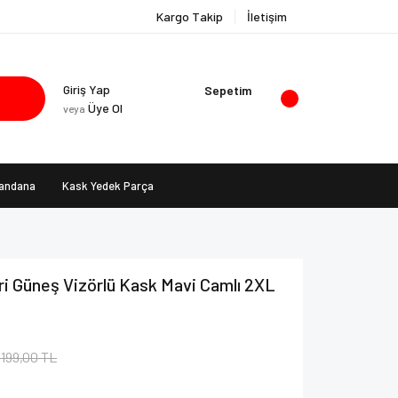
Kargo Takip
İletişim
Giriş Yap
Sepetim
Üye Ol
veya
Bandana
Kask Yedek Parça
ri Güneş Vizörlü Kask Mavi Camlı 2XL
.199,00 TL