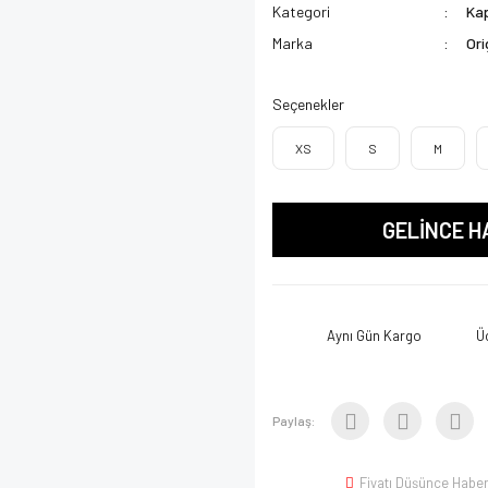
Kategori
Kap
Marka
Ori
Seçenekler
XS
S
M
GELİNCE H
Aynı Gün Kargo
Ü
Paylaş:
Fiyatı Düşünce Haber