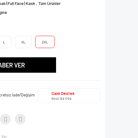
alı (Full Face) Kask
,
Tüm Ürünler
gine
L
XL
2XL
ABER VER
Canlı Destek
cretsiz İade/Değişim
0542 159 1729
 Ver