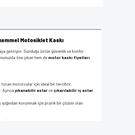
ükemmel Motosiklet Kaskı
raya getiriyor. Sunduğu üstün güvenlik ve konfor
onunuzda öne çıkan hem de
motor kaskı fiyatları
tutan motorcular için ideal bir tercihtir.
r. Ayrıca
yıkanabilir astar
ve
çıkarılabilir iç astar
ş ışığından korunmak için pratik bir çözüm olan
iptir. Üst düzey koruma sağlayan bu
motosiklet kaskı
za iletebilirsiniz.