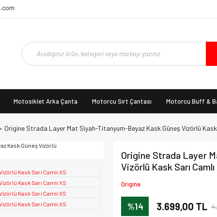
t.com
Motosiklet Arka Çanta
Motorcu Sırt Çantası
Motorcu Buff & 
Origine Strada Layer Mat Siyah-Titanyum-Beyaz Kask Güneş Vizörlü Kask
Origine Strada Layer 
Vizörlü Kask Sarı Camlı
Origine
%14
3.699,00 TL
4