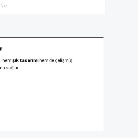
 Ver
r
k
, hem
şık tasarımı
hem de gelişmiş
ma sağlar.