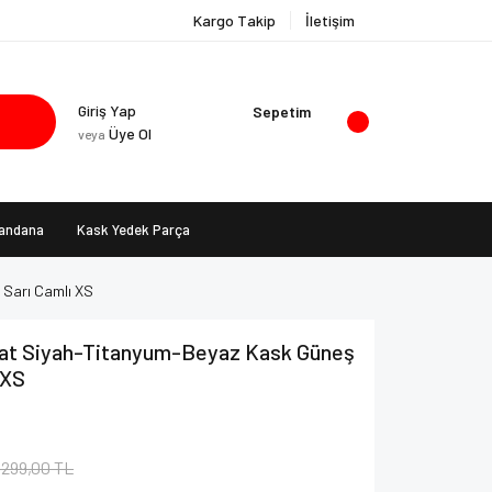
Kargo Takip
İletişim
Giriş Yap
Sepetim
Üye Ol
veya
Bandana
Kask Yedek Parça
 Sarı Camlı XS
Mat Siyah-Titanyum-Beyaz Kask Güneş
 XS
.299,00 TL