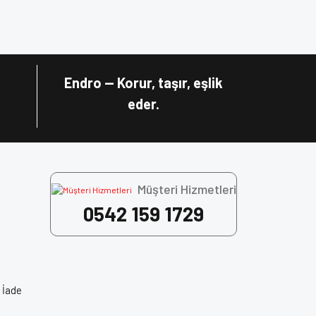
za iletebilirsiniz.
Endro — Korur, taşır, eşlik
eder.
 seçimdir.
Motor kask fiyatları
açısından
Müşteri Hizmetleri
0542 159 1729
 İade