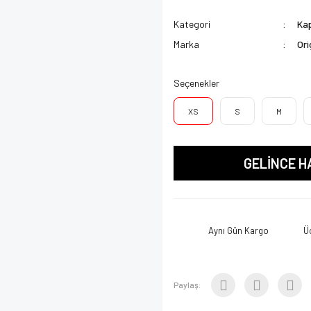
Kategori
Kap
Marka
Ori
Seçenekler
XS
S
M
GELİNCE H
Aynı Gün Kargo
Ü
Paylaş: