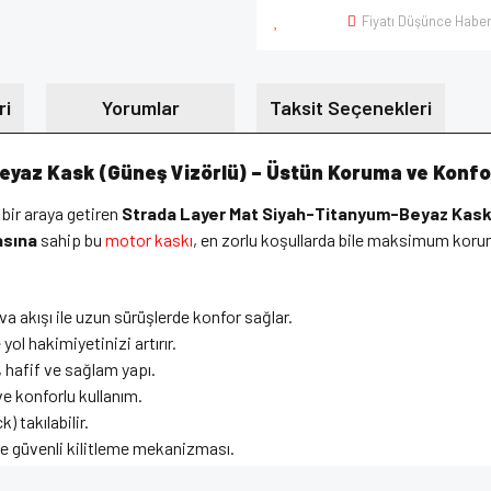
Fiyatı Düşünce Haber
ri
Yorumlar
Taksit Seçenekleri
yaz Kask (Güneş Vizörlü) – Üstün Koruma ve Konfo
 bir araya getiren
Strada Layer Mat Siyah-Titanyum-Beyaz Kas
asına
sahip bu
motor kaskı
, en zorlu koşullarda bile maksimum koru
 akışı ile uzun sürüşlerde konfor sağlar.
 yol hakimiyetinizi artırır.
, hafif ve sağlam yapı.
ve konforlu kullanım.
) takılabilir.
ve güvenli kilitleme mekanizması.
zun ömürlü ve net görüş sağlar.