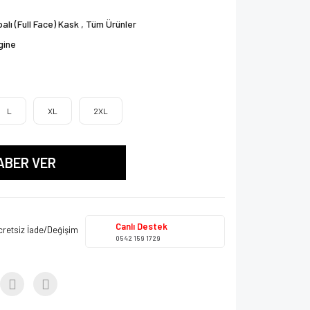
alı (Full Face) Kask
,
Tüm Ürünler
gine
L
XL
2XL
ABER VER
Canlı Destek
cretsiz İade/Değişim
0542 159 1729