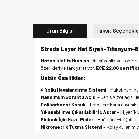
Ürün Bilgisi
Taksit Seçenekle
Strada Layer Mat Siyah-Titanyum-Be
Motosiklet tutkunları
için güvenlik ve konforu
özellikleriyle fark yaratıyor.
ECE 22.06 sertifik
Üstün Özellikler:
4 Yollu Havalandırma Sistemi
– Maksimum hava
Maksimum Görüntü Açısı
– Geniş vizör açısı ile
Polikarbonat Kabuk
– Darbelere karşı dayanıklı
Yıkanabilir ve Çıkarılabilir İç Astar
– Hijyenik 
Pinlock İçin Hazır Pinler
– Buğu önleyici (pinlock
Mikrometrik Tutma Sistemi
– Kolay kullanım 
UV Kaplama & Çizilme Önleyici Vizör
– Daha u