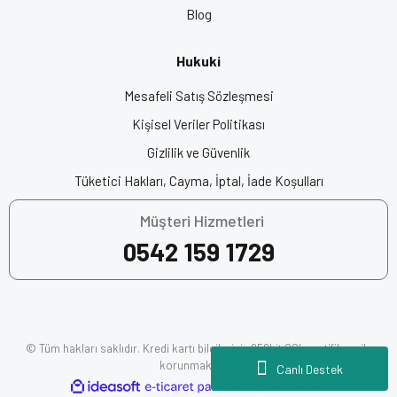
değerlendirdiğinizde, sunduğu üstün özellikler ve konfor
Blog
ile
en iyi seçeneklerden biridir
.
Origine kask
kalitesini deneyimlemek için şimdi sipariş
Hukuki
verin!
Mesafeli Satış Sözleşmesi
Kişisel Veriler Politikası
Özellikler:
Gizlilik ve Güvenlik
4 Yollu Havalandırma Sistemi
Tüketici Hakları, Cayma, İptal, İade Koşulları
Maksimum Görüntü Açısı
Polikarbonat Kabuk
Müşteri Hizmetleri
Yıkanabilir Astar
0542 159 1729
Çıkarılabilir İç Astar
Pinlock için hazır pinler
Mikrometrik Tutma Sistemi
UV Kaplama, Çizilme Önleyici Vizör
Entegre Güneş Vizörü
© Tüm hakları saklıdır. Kredi kartı bilgileriniz 256bit SSL sertifikası ile
ECE 22.06 Onayı
korunmaktadır.
Canlı Destek
Ağırlık: 1520 Gram
ile
ideasoft
e-