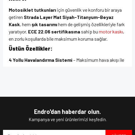
Motosiklet tutkunları
için güvenlik ve konforu bir araya
getiren
Strada Layer Mat Siyah-Titanyum-Beyaz
Kask
, hem
şık tasarımı
hem de gelişmiş özellikleriyle fark
yaratıyor.
ECE 22.06 sertifikasına
sahip bu
motor kaskı
,
en zorlu koşullarda bile maksimum koruma sağlar.
Üstün Özellikler:
4 Yollu Havalandırma Sistemi
– Maksimum hava akışı ile
uzun sürüşlerde konfor sağlar.
Maksimum Görüntü Açısı
– Geniş vizör açısı ile yol
Bu ürünün fiyat bilgisi, resim, ürün açıklamalarında ve diğer
hakimiyetinizi artırır.
konularda yetersiz gördüğünüz noktaları öneri formunu
Bu ürüne ilk yorumu siz yapın!
kullanarak tarafımıza iletebilirsiniz.
Polikarbonat Kabuk
– Darbelere karşı dayanıklı, hafif ve
Görüş ve önerileriniz için teşekkür ederiz.
sağlam yapı.
Yıkanabilir ve Çıkarılabilir İç Astar
– Hijyenik ve konforlu
Yorum Yaz
Ürün resmi kalitesiz, bozuk veya görüntülenemiyor.
kullanım.
Endro'dan haberdar olun.
Pinlock İçin Hazır Pinler
– Buğu önleyici (pinlock)
Ürün açıklamasında eksik bilgiler bulunuyor.
Kampanya ve yeni ürünlerimizi keşfedin.
takılabilir.
Ürün bilgilerinde hatalar bulunuyor.
Mikrometrik Tutma Sistemi
– Kolay kullanım ve güvenli