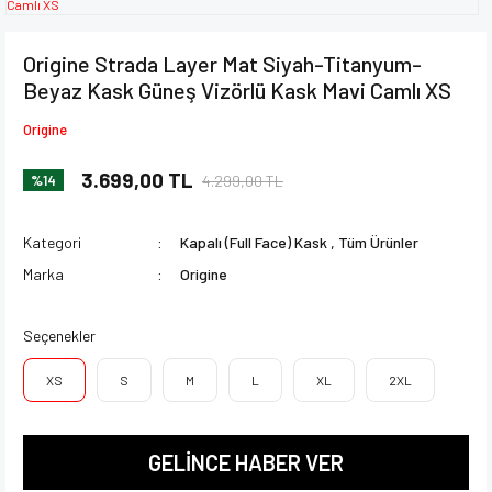
Origine Strada Layer Mat Siyah-Titanyum-
Beyaz Kask Güneş Vizörlü Kask Mavi Camlı XS
Origine
3.699,00 TL
4.299,00 TL
%14
Kategori
Kapalı (Full Face) Kask
,
Tüm Ürünler
Marka
Origine
Seçenekler
XS
S
M
L
XL
2XL
GELİNCE HABER VER