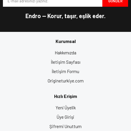
GÖNDER
Ürün fiyatı diğer sitelerden daha pahalı.
kilitleme mekanizması.
UV Kaplama & Çizilme Önleyici Vizör
– Daha uzun ömürlü
Bu ürüne benzer farklı alternatifler olmalı.
Endro — Korur, taşır, eşlik eder.
ve net görüş sağlar.
Entegre Güneş Vizörü
– Güneşli havalarda konforlu sürüş
deneyimi sunar.
Ağırlık: 1520 Gram
– Hafif yapısı ile boyun yorgunluğunu
Kurumsal
azaltır.
Gönder
Neden Strada Layer Kask?
Hakkımızda
İletişim Sayfası
Şık ve sportif tasarımı
ile dikkat çeker.
Yüksek güvenlik standartları
ile sürüş güvenliğinizi
İletişim Formu
artırır.
Origineturkiye.com
Gelişmiş havalandırma sistemi
ile konforlu bir deneyim
sunar.
Hızlı Erişim
Motosiklet kask fiyatları
arasında performans ve fiyat
dengesi ile öne çıkar.
Yeni Üyelik
Bu
moto kask
,
motosiklet ekipmanları
arasında öne
Üye Girişi
çıkan bir model olup,
motorcu kaskı
arayanlar için ideal bir
Şifremi Unuttum
seçimdir.
Motor kask fiyatları
açısından