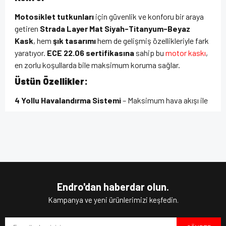
Motosiklet tutkunları
için güvenlik ve konforu bir araya
getiren
Strada Layer Mat Siyah-Titanyum-Beyaz
Kask
, hem
şık tasarımı
hem de gelişmiş özellikleriyle fark
yaratıyor.
ECE 22.06 sertifikasına
sahip bu
motor kaskı
,
en zorlu koşullarda bile maksimum koruma sağlar.
Üstün Özellikler:
4 Yollu Havalandırma Sistemi
– Maksimum hava akışı ile
uzun sürüşlerde konfor sağlar.
Maksimum Görüntü Açısı
– Geniş vizör açısı ile yol
Bu ürünün fiyat bilgisi, resim, ürün açıklamalarında ve diğer
hakimiyetinizi artırır.
konularda yetersiz gördüğünüz noktaları öneri formunu
Bu ürüne ilk yorumu siz yapın!
kullanarak tarafımıza iletebilirsiniz.
Polikarbonat Kabuk
– Darbelere karşı dayanıklı, hafif ve
Görüş ve önerileriniz için teşekkür ederiz.
sağlam yapı.
Yıkanabilir ve Çıkarılabilir İç Astar
– Hijyenik ve konforlu
Yorum Yaz
Ürün resmi kalitesiz, bozuk veya görüntülenemiyor.
kullanım.
Endro'dan haberdar olun.
Pinlock İçin Hazır Pinler
– Buğu önleyici (pinlock)
Ürün açıklamasında eksik bilgiler bulunuyor.
Kampanya ve yeni ürünlerimizi keşfedin.
takılabilir.
Ürün bilgilerinde hatalar bulunuyor.
Mikrometrik Tutma Sistemi
– Kolay kullanım ve güvenli