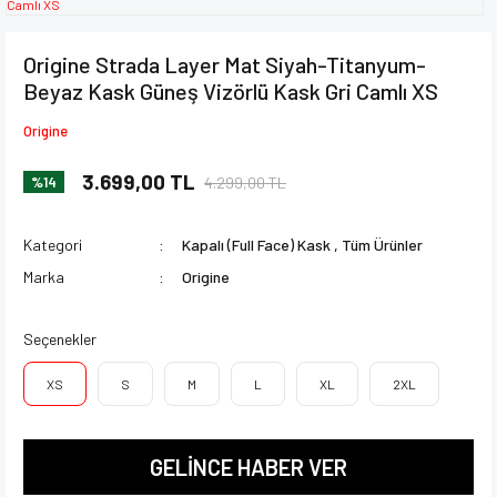
Origine Strada Layer Mat Siyah-Titanyum-
Beyaz Kask Güneş Vizörlü Kask Gri Camlı XS
Origine
3.699,00 TL
4.299,00 TL
%14
Kategori
Kapalı (Full Face) Kask
,
Tüm Ürünler
Marka
Origine
Seçenekler
XS
S
M
L
XL
2XL
GELİNCE HABER VER