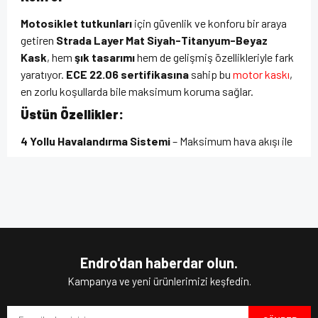
Motosiklet tutkunları
için güvenlik ve konforu bir araya
getiren
Strada Layer Mat Siyah-Titanyum-Beyaz
Kask
, hem
şık tasarımı
hem de gelişmiş özellikleriyle fark
yaratıyor.
ECE 22.06 sertifikasına
sahip bu
motor kaskı
,
en zorlu koşullarda bile maksimum koruma sağlar.
Üstün Özellikler:
4 Yollu Havalandırma Sistemi
– Maksimum hava akışı ile
uzun sürüşlerde konfor sağlar.
Maksimum Görüntü Açısı
– Geniş vizör açısı ile yol
Bu ürünün fiyat bilgisi, resim, ürün açıklamalarında ve diğer
hakimiyetinizi artırır.
konularda yetersiz gördüğünüz noktaları öneri formunu
Bu ürüne ilk yorumu siz yapın!
kullanarak tarafımıza iletebilirsiniz.
Polikarbonat Kabuk
– Darbelere karşı dayanıklı, hafif ve
Görüş ve önerileriniz için teşekkür ederiz.
sağlam yapı.
Yıkanabilir ve Çıkarılabilir İç Astar
– Hijyenik ve konforlu
Yorum Yaz
Ürün resmi kalitesiz, bozuk veya görüntülenemiyor.
kullanım.
Endro'dan haberdar olun.
Pinlock İçin Hazır Pinler
– Buğu önleyici (pinlock)
Ürün açıklamasında eksik bilgiler bulunuyor.
Kampanya ve yeni ürünlerimizi keşfedin.
takılabilir.
Ürün bilgilerinde hatalar bulunuyor.
Mikrometrik Tutma Sistemi
– Kolay kullanım ve güvenli