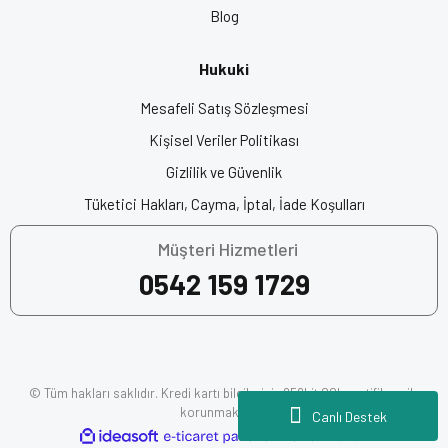
değerlendirdiğinizde, sunduğu üstün özellikler ve konfor
Blog
ile
en iyi seçeneklerden biridir
.
Origine kask
kalitesini deneyimlemek için şimdi sipariş
Hukuki
verin!
Mesafeli Satış Sözleşmesi
Kişisel Veriler Politikası
Özellikler:
Gizlilik ve Güvenlik
4 Yollu Havalandırma Sistemi
Tüketici Hakları, Cayma, İptal, İade Koşulları
Maksimum Görüntü Açısı
Polikarbonat Kabuk
Müşteri Hizmetleri
Yıkanabilir Astar
0542 159 1729
Çıkarılabilir İç Astar
Pinlock için hazır pinler
Mikrometrik Tutma Sistemi
UV Kaplama, Çizilme Önleyici Vizör
Entegre Güneş Vizörü
© Tüm hakları saklıdır. Kredi kartı bilgileriniz 256bit SSL sertifikası ile
ECE 22.06 Onayı
korunmaktadır.
Canlı Destek
Ağırlık: 1520 Gram
ile
ideasoft
e-