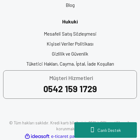
Blog
1x Strada Hardcore Siyah-Kırmızı-Beyaz Kask (Güneş Vizörlü)
1x Taşıma Kılıfı
Hukuki
Mesafeli Satış Sözleşmesi
Anahtar Kelimeler:
En İyi Kask Markası, Kapalı Kask, Motor
Kaskı, Kask Fiyatları, Motosiklet Kaskı, Motor Kask Fiyatları, Full
Kişisel Veriler Politikası
Face Kask, Motosiklet Ekipman, Motorcu Kaskı, Motosiklet Kask
Gizlilik ve Güvenlik
Fiyatları, Origine Kask, En İyi Motor Kaskları
Tüketici Hakları, Cayma, İptal, İade Koşulları
Kapalı Motor Kaskı
Müşteri Hizmetleri
0542 159 1729
© Tüm hakları saklıdır. Kredi kartı bilgileriniz 256bit SSL sertifikası ile
korunmaktadır.
Canlı Destek
ile
ideasoft
e-