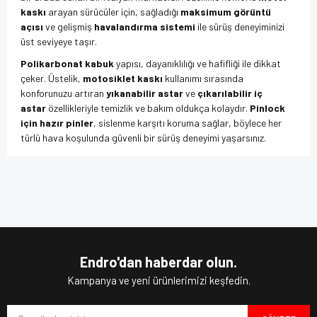
kaskı
arayan sürücüler için, sağladığı
maksimum görüntü
açısı
ve gelişmiş
havalandırma sistemi
ile sürüş deneyiminizi
üst seviyeye taşır.
Polikarbonat kabuk
yapısı, dayanıklılığı ve hafifliği ile dikkat
çeker. Üstelik,
motosiklet kaskı
kullanımı sırasında
konforunuzu artıran
yıkanabilir astar
ve
çıkarılabilir iç
astar
özellikleriyle temizlik ve bakım oldukça kolaydır.
Pinlock
için hazır pinler
, sislenme karşıtı koruma sağlar, böylece her
türlü hava koşulunda güvenli bir sürüş deneyimi yaşarsınız.
Dahili
entegre güneş vizörü
, ekstra koruma sağlar ve UV
ışınlarından korunmanıza yardımcı olur. Bu kask, hem
motorcu
Bu ürünün fiyat bilgisi, resim, ürün açıklamalarında ve diğer
kaskı
hem de
motosiklet ekipman
seçeneklerinizde ihtiyaç
konularda yetersiz gördüğünüz noktaları öneri formunu
Bu ürüne ilk yorumu siz yapın!
duyabileceğiniz tüm özellikleri barındırır. Ayrıca,
mikrometrik
kullanarak tarafımıza iletebilirsiniz.
tutma sistemi
, kaskın başınıza tam oturmasını sağlar ve
Görüş ve önerileriniz için teşekkür ederiz.
güvenliğinizin en üst seviyede olmasına yardımcı olur.
Kask
Yorum Yaz
fiyatları
ve
motor kask fiyatları
açısından da sunduğu
Ürün resmi kalitesiz, bozuk veya görüntülenemiyor.
Endro'dan haberdar olun.
avantajla dikkat çeker.
Ürün açıklamasında eksik bilgiler bulunuyor.
Kampanya ve yeni ürünlerimizi keşfedin.
Bu kaskın
ECE 22.06
onaylı sertifikası, uluslararası güvenlik
standartlarına uygun olduğunu gösterir.
Origine kask
kalitesine
Ürün bilgilerinde hatalar bulunuyor.
sahip bu ürün, 1520 gram ağırlığı ile hafif bir yapıya sahiptir,