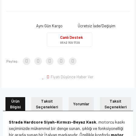
Aynı Gün Kargo
Ücretsiz İade/Değişim
Canlı Destek
0542 159 1729
Paylaş:
Fiyatı Düşünce Haber Ver
Ürün
Taksit
Taksit
Yorumlar
Bilgisi
Seçenekleri
Seçenekleri
Strada Hardcore Siyah-Kırmızı-Beyaz Kask
, motorcu kaskı
seçiminizde mükemmel bir denge sunan, şıklığı ve fonksiyonelliği
bir arada sunan bir İtalyan markasıdır. Özellikle konforlu
motor