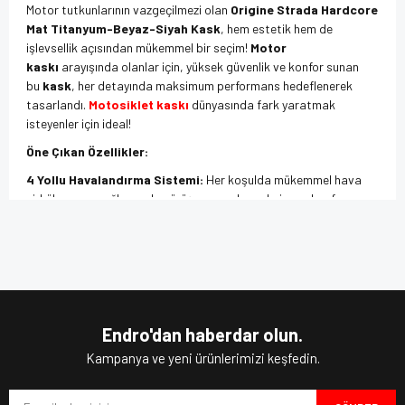
Motor tutkunlarının vazgeçilmezi olan
Origine Strada Hardcore
Mat Titanyum-Beyaz-Siyah Kask
, hem estetik hem de
işlevsellik açısından mükemmel bir seçim!
Motor
kaskı
arayışında olanlar için, yüksek güvenlik ve konfor sunan
bu
kask
, her detayında maksimum performans hedeflenerek
tasarlandı.
Motosiklet kaskı
dünyasında fark yaratmak
isteyenler için ideal!
Öne Çıkan Özellikler:
4 Yollu Havalandırma Sistemi:
Her koşulda mükemmel hava
sirkülasyonu sağlayarak, sürüş sırasında maksimum konforu
garantiler.
Bu ürünün fiyat bilgisi, resim, ürün açıklamalarında ve diğer
Maksimum Görüntü Açısı:
Yüksek görüş alanı sunarak, güvenli
konularda yetersiz gördüğünüz noktaları öneri formunu
sürüş için ekstra bir avantaj sağlar.
Bu ürüne ilk yorumu siz yapın!
kullanarak tarafımıza iletebilirsiniz.
Polikarbonat Kabuk:
Yüksek dayanıklılık ve hafiflik sağlayan,
Görüş ve önerileriniz için teşekkür ederiz.
son teknoloji malzeme.
Yıkanabilir Astar:
Pratik kullanım için iç astar kolayca
Yorum Yaz
Ürün resmi kalitesiz, bozuk veya görüntülenemiyor.
çıkarılabilir ve yıkanabilir.
Endro'dan haberdar olun.
Çıkarılabilir İç Astar:
Kolayca temizlenebilir iç astar ile hijyenik
Ürün açıklamasında eksik bilgiler bulunuyor.
Kampanya ve yeni ürünlerimizi keşfedin.
sürüş deneyimi.
Ürün bilgilerinde hatalar bulunuyor.
Pinlock için Hazır Pinler:
Buzlanmaya karşı koruma sağlayan