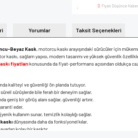
Fiyatı Düşünce Haber
ri
Yorumlar
Taksit Seçenekleri
uncu-Beyaz Kask
, motorcu kaskı arayışındaki sürücüler için mükem
or kaskı, sağlam yapısı, modern tasarımı ve yüksek güvenlik özellikle
skı fiyatları
konusunda da fiyat-performans açısından oldukça ca
da kaliteyi ve güvenliği ön planda tutuyor.
üreli sürüşlerde bile ferah bir deneyim sağlar.
 geniş bir görüş alanı sağlar, güvenliği artırır.
garanti eder.
ijyenik kullanım sunar, temizlik kolaylığı sağlar.
 kaskı
dünyasında daha da fonksiyonel kılar.
 ayarları kolay bir kasktır.
nüz uzun süre sorunsuz kalır.