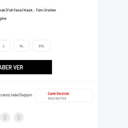
alı (Full Face) Kask
,
Tüm Ürünler
gine
L
XL
2XL
ABER VER
Canlı Destek
cretsiz İade/Değişim
0542 159 1729