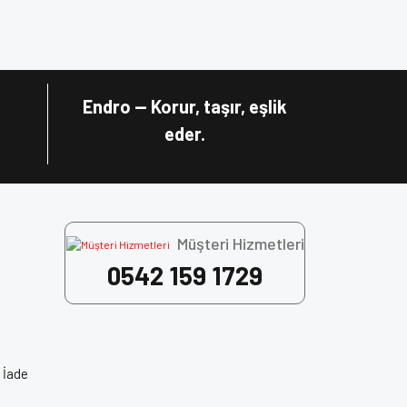
za iletebilirsiniz.
 özellikleri bir arada sunuyor. Hem güvenli hem de
Endro — Korur, taşır, eşlik
eder.
Müşteri Hizmetleri
0542 159 1729
 İade