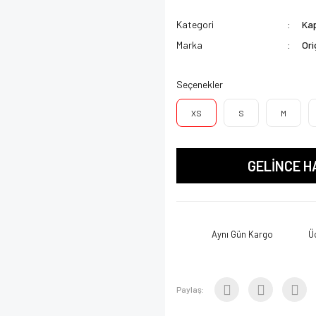
Kategori
Kap
Marka
Ori
Seçenekler
XS
S
M
GELİNCE H
Aynı Gün Kargo
Ü
Paylaş: