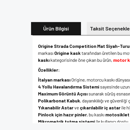
Ürün Bilgisi
Taksit Seçenekle
Origine Strada Competition Mat Siyah-Tur
markası
Origine kask
tarafından üretilen bu mot
kaskı
kategorisinde öne çıkan bu ürün,
motor ka
Özellikler:
İtalyan markası
Origine, motorcu kaskı dünyasın
4 Yollu Havalandırma Sistemi
sayesinde uzun s
Maximum Görüntü Açısı
sunarak sürüş esnasında
Polikarbonat Kabuk
, dayanıklılığı ve güvenliği 
Yıkanabilir Astar
ve
çıkarılabilir iç astar
ile h
Pinlock için hazır pinler
, bu kaskı
motosiklet
Mikrometrik tutma sistemi
ile kullanıcı dostu,
UV Kaplama
,
Çizilme Önleyici Vizör
ile vizörü