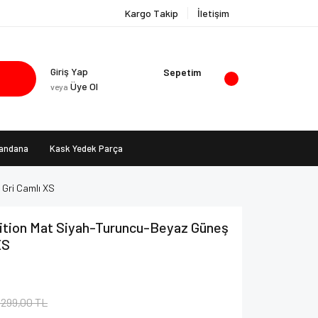
Kargo Takip
İletişim
Giriş Yap
Sepetim
Üye Ol
veya
Bandana
Kask Yedek Parça
 Gri Camlı XS
ition Mat Siyah-Turuncu-Beyaz Güneş
XS
.299,00 TL