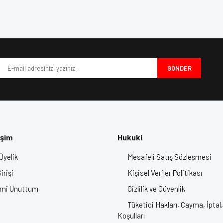
e diğer konularda yetersiz gördüğünüz noktaları öneri formunu kullanarak tarafımı
nda rahatlıkla kullanabilirsiniz.
enlik standartlarına uygun olduğunu gösterir.
Bu ürüne ilk yorumu siz yapın!
anımlarda rahatlık sunar.
iyor.
uncu-Beyaz Kask
,
motor kaskı
kullanıcılarının ihtiyaç duyduğu tüm
Yorum Yaz
ipman
koleksiyonunuza bu kaskı ekleyebilirsiniz.
GÖNDER
üst seviyeye taşıyın!
işim
Hukuki
Üyelik
Mesafeli Satış Sözleşmesi
Gönder
irişi
Kişisel Veriler Politikası
emi Unuttum
Gizlilik ve Güvenlik
Tüketici Hakları, Cayma, İptal,
Koşulları