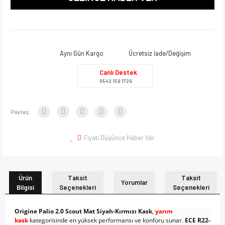
Aynı Gün Kargo
Ücretsiz İade/Değişim
Canlı Destek
0542 159 1729
Paylaş:
Fiyatı Düşünce Haber Ver
Ürün
Taksit
Taksit
Yorumlar
Bilgisi
Seçenekleri
Seçenekleri
Origine Palio 2.0 Scout Mat Siyah-Kırmızı Kask
,
yarım
kask
kategorisinde en yüksek performansı ve konforu sunar.
ECE R22-