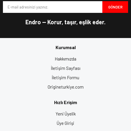
Fiyatları, Motosiklet Kaskı, Motor Kask Fiyatları, Motosiklet
GÖNDER
Ürün fiyatı diğer sitelerden daha pahalı.
Ekipman, Motorcu Kaskı, Motosiklet Kask Fiyatları, Origine Kask,
En İyi Motor Kaskları
Bu ürüne benzer farklı alternatifler olmalı.
Endro — Korur, taşır, eşlik eder.
Açık (Yarım Kask)
Kurumsal
Gönder
Hakkımızda
İletişim Sayfası
İletişim Formu
Origineturkiye.com
Hızlı Erişim
Yeni Üyelik
Üye Girişi