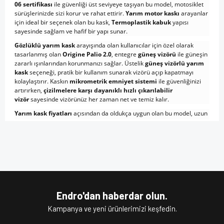
06 sertifikası
ile güvenliği üst seviyeye taşıyan bu model, motosiklet
sürüşlerinizde sizi korur ve rahat ettirir.
Yarım motor kaskı
arayanlar
için ideal bir seçenek olan bu kask,
Termoplastik kabuk
yapısı
sayesinde sağlam ve hafif bir yapı sunar.
Gözlüklü yarım kask
arayışında olan kullanıcılar için özel olarak
tasarlanmış olan
Origine Palio 2.0
, entegre
güneş vizörü
ile güneşin
zararlı ışınlarından korunmanızı sağlar. Üstelik
güneş vizörlü yarım
kask
seçeneği, pratik bir kullanım sunarak vizörü açıp kapatmayı
kolaylaştırır. Kaskın
mikrometrik emniyet sistemi
ile güvenliğinizi
artırırken,
çizilmelere karşı dayanıklı hızlı çıkarılabilir
vizör
sayesinde vizörünüz her zaman net ve temiz kalır.
Yarım kask fiyatları
açısından da oldukça uygun olan bu model, uzun
ömürlü ve dayanıklı yapısı ile sizi memnun eder.
Yarım kask
modelleri
arasında öne çıkan bu kask, estetik tasarımı ve fonksiyonel
Bu ürünün fiyat bilgisi, resim, ürün açıklamalarında ve diğer
özellikleriyle motosiklet tutkunlarının vazgeçilmezi olacaktır.
konularda yetersiz gördüğünüz noktaları öneri formunu
Bu ürüne ilk yorumu siz yapın!
Eğer siz de kaliteli ve şık bir
motosiklet yarım
kullanarak tarafımıza iletebilirsiniz.
kaskı
arıyorsanız,
Origine Palio 2.0 Scout
modelini hemen keşfedin!
Görüş ve önerileriniz için teşekkür ederiz.
Şimdi sipariş verin ve sürüşlerinizi daha güvenli hale getirin!
Yorum Yaz
Ürün resmi kalitesiz, bozuk veya görüntülenemiyor.
Endro'dan haberdar olun.
Ürün açıklamasında eksik bilgiler bulunuyor.
Anahtar Kelimeler:
Kampanya ve yeni ürünlerimizi keşfedin.
En İyi Kask Markası, Yarım Kask, Yarım Kask
Fiyatları, Açık Kask Modelleri, Açık Kask, Motor Kaskı, Kask
Ürün bilgilerinde hatalar bulunuyor.