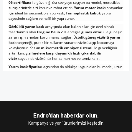
06 sertifikası
ile güvenliği üst seviyeye taşıyan bu model, motosiklet
sürüşlerinizde sizi korur ve rahat ettirir.
Yarım motor kaskı
arayanlar
için ideal bir seçenek olan bu kask,
Termoplastik kabuk
yapısı
sayesinde sağlam ve hafif bir yapı sunar.
Gözlüklü yarım kask
arayışında olan kullanıcılar için özel olarak
tasarlanmış olan
Origine Palio 2.0
, entegre
güneş vizörü
ile güneşin
zararlı ışınlarından korunmanızı sağlar. Üstelik
güneş vizörlü yarım
kask
seçeneği, pratik bir kullanım sunarak vizörü açıp kapatmayı
kolaylaştırır. Kaskın
mikrometrik emniyet sistemi
ile güvenliğinizi
artırırken,
çizilmelere karşı dayanıklı hızlı çıkarılabilir
vizör
sayesinde vizörünüz her zaman net ve temiz kalır.
Yarım kask fiyatları
açısından da oldukça uygun olan bu model, uzun
ömürlü ve dayanıklı yapısı ile sizi memnun eder.
Yarım kask
modelleri
arasında öne çıkan bu kask, estetik tasarımı ve fonksiyonel
Bu ürünün fiyat bilgisi, resim, ürün açıklamalarında ve diğer
özellikleriyle motosiklet tutkunlarının vazgeçilmezi olacaktır.
konularda yetersiz gördüğünüz noktaları öneri formunu
Bu ürüne ilk yorumu siz yapın!
Eğer siz de kaliteli ve şık bir
motosiklet yarım
kullanarak tarafımıza iletebilirsiniz.
kaskı
arıyorsanız,
Origine Palio 2.0 Scout
modelini hemen keşfedin!
Görüş ve önerileriniz için teşekkür ederiz.
Şimdi sipariş verin ve sürüşlerinizi daha güvenli hale getirin!
Yorum Yaz
Ürün resmi kalitesiz, bozuk veya görüntülenemiyor.
Endro'dan haberdar olun.
Ürün açıklamasında eksik bilgiler bulunuyor.
Anahtar Kelimeler:
Kampanya ve yeni ürünlerimizi keşfedin.
En İyi Kask Markası, Yarım Kask, Yarım Kask
Fiyatları, Açık Kask Modelleri, Açık Kask, Motor Kaskı, Kask
Ürün bilgilerinde hatalar bulunuyor.