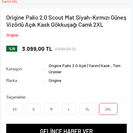
Origine Palio 2.0 Scout Mat Siyah-Kırmızı Güneş
Vizörlü Açık Kask Gökkuşağı Camlı 2XL
Origine
3.099,00 TL
3.699,00 TL
%16
Origine Palio 2.0 Açık (Yarım) Kask
,
Tüm
Kategori
Ürünler
Marka
Origine
Seçenekler
XS
S
M
L
XL
2XL
GELİNCE HABER VER