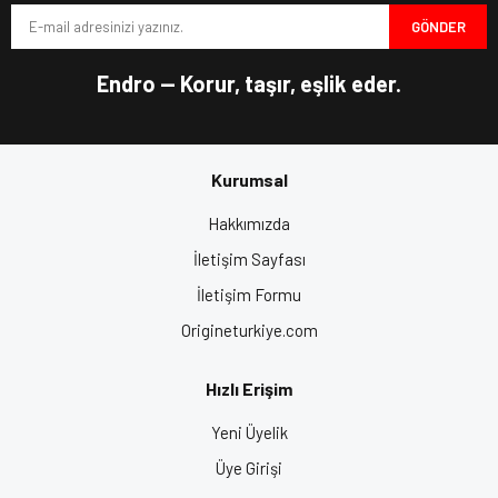
Fiyatları, Motosiklet Kaskı, Motor Kask Fiyatları, Motosiklet
GÖNDER
Ürün fiyatı diğer sitelerden daha pahalı.
Ekipman, Motorcu Kaskı, Motosiklet Kask Fiyatları, Origine Kask,
En İyi Motor Kaskları
Bu ürüne benzer farklı alternatifler olmalı.
Endro — Korur, taşır, eşlik eder.
Açık (Yarım Kask)
Kurumsal
Gönder
Hakkımızda
İletişim Sayfası
İletişim Formu
Origineturkiye.com
Hızlı Erişim
Yeni Üyelik
Üye Girişi