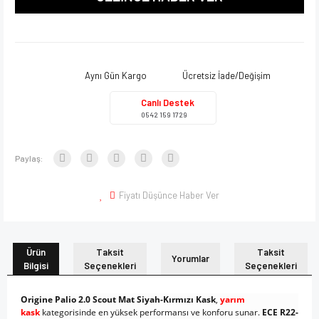
Aynı Gün Kargo
Ücretsiz İade/Değişim
Canlı Destek
0542 159 1729
Paylaş:
Fiyatı Düşünce Haber Ver
Ürün
Taksit
Taksit
Yorumlar
Bilgisi
Seçenekleri
Seçenekleri
Origine Palio 2.0 Scout Mat Siyah-Kırmızı Kask
,
yarım
kask
kategorisinde en yüksek performansı ve konforu sunar.
ECE R22-