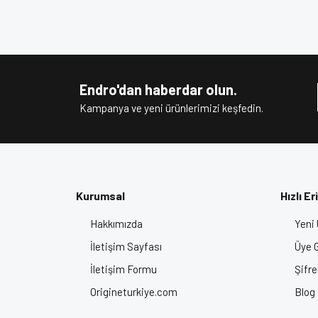
Motosiklet Ekipman, Motorcu Kaskı, Motosiklet Kask F
Bu ürünün fiyat bilgisi, resim, ürün açıklamalarında v
Görüş ve önerileriniz için teşekkür ederiz.
Açık (Yarım Kask)
Ürün resmi kalitesiz, bozuk veya görüntülenem
Ürün açıklamasında eksik bilgiler bulunuyor.
Endro'dan haberdar olun.
Ürün bilgilerinde hatalar bulunuyor.
Kampanya ve yeni ürünlerimizi keşfedin.
Ürün fiyatı diğer sitelerden daha pahalı.
Bu ürüne benzer farklı alternatifler olmalı.
Kurumsal
Hızlı Er
Hakkımızda
Yeni 
İletişim Sayfası
Üye G
İletişim Formu
Şifr
Origineturkiye.com
Blog