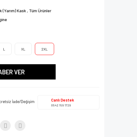
k (Yarım) Kask
,
Tüm Ürünler
gine
L
XL
2XL
ABER VER
Canlı Destek
cretsiz İade/Değişim
0542 159 1729