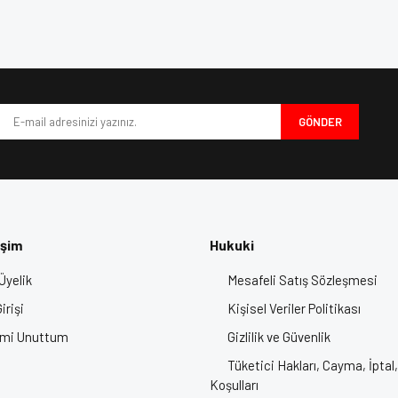
iyatları, Origine Kask, En İyi Motor Kaskları
e diğer konularda yetersiz gördüğünüz noktaları öneri formunu kullanarak tarafımı
Bu ürüne ilk yorumu siz yapın!
iyor.
Yorum Yaz
GÖNDER
işim
Hukuki
Üyelik
Mesafeli Satış Sözleşmesi
Gönder
irişi
Kişisel Veriler Politikası
emi Unuttum
Gizlilik ve Güvenlik
Tüketici Hakları, Cayma, İptal,
Koşulları