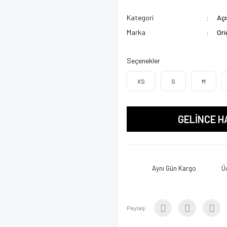
Kategori
Açı
Marka
Ori
Seçenekler
XS
S
M
GELİNCE H
Aynı Gün Kargo
Ü
Paylaş: