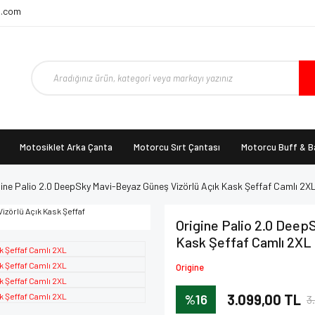
t.com
Motosiklet Arka Çanta
Motorcu Sırt Çantası
Motorcu Buff & 
gine Palio 2.0 DeepSky Mavi-Beyaz Güneş Vizörlü Açık Kask Şeffaf Camlı 2X
Origine Palio 2.0 Deep
Kask Şeffaf Camlı 2XL
Origine
%16
3.099,00 TL
3