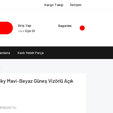
Kargo Takip
İletişim
Giriş Yap
Sepetim
Üye Ol
veya
Bandana
Kask Yedek Parça
L
Sky Mavi-Beyaz Güneş Vizörlü Açık
.699,00 TL