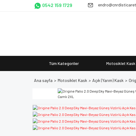
0542 159 1729
endro@cnrdisticare
Tüm Kategoriler
Motosiklet Kask
Ana sayfa
Motosiklet Kask
Açık (Yarım) Kask
Ori