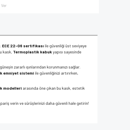
 Ver
r.
ECE 22-06 sertifikası
ile güvenliği üst seviyeye
bu kask,
Termoplastik kabuk
yapısı sayesinde
 güneşin zararlı ışınlarından korunmanızı sağlar.
k emniyet sistemi
ile güvenliğinizi artırırken,
k modelleri
arasında öne çıkan bu kask, estetik
ariş verin ve sürüşlerinizi daha güvenli hale getirin!
tları, Motosiklet Kaskı, Motor Kask Fiyatları,