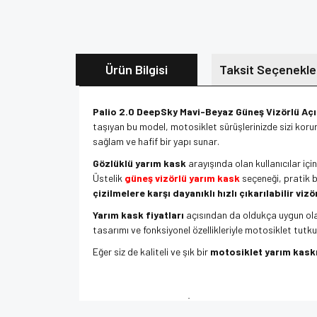
Ürün Bilgisi
Taksit Seçenekle
Palio 2.0 DeepSky Mavi-Beyaz Güneş Vizörlü Aç
taşıyan bu model, motosiklet sürüşlerinizde sizi korur
sağlam ve hafif bir yapı sunar.
Gözlüklü yarım kask
arayışında olan kullanıcılar iç
Üstelik
güneş vizörlü yarım kask
seçeneği, pratik b
çizilmelere karşı dayanıklı hızlı çıkarılabilir vizö
Yarım kask fiyatları
açısından da oldukça uygun olan
tasarımı ve fonksiyonel özellikleriyle motosiklet tutku
Eğer siz de kaliteli ve şık bir
motosiklet yarım kask
Anahtar Kelimeler:
En İyi Kask Markası, Yarım Kask, 