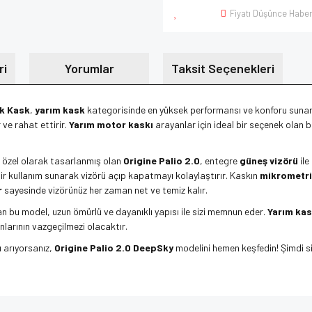
Fiyatı Düşünce Haber
ri
Yorumlar
Taksit Seçenekleri
ık Kask
,
yarım kask
kategorisinde en yüksek performansı ve konforu suna
 ve rahat ettirir.
Yarım motor kaskı
arayanlar için ideal bir seçenek olan 
in özel olarak tasarlanmış olan
Origine Palio 2.0
, entegre
güneş vizörü
ile
ir kullanım sunarak vizörü açıp kapatmayı kolaylaştırır. Kaskın
mikrometri
r
sayesinde vizörünüz her zaman net ve temiz kalır.
 bu model, uzun ömürlü ve dayanıklı yapısı ile sizi memnun eder.
Yarım kas
nlarının vazgeçilmezi olacaktır.
ı
arıyorsanız,
Origine Palio 2.0 DeepSky
modelini hemen keşfedin! Şimdi sip
Yarım Kask Fiyatları, Açık Kask Modelleri, Açık Kask, Motor Kaskı, Kask Fiya