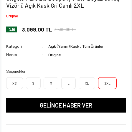
Vizörlü Açık Kask Gri Camlı 2XL
Origine
3.099,00 TL
3.699,00 TL
%16
Kategori
Açık (Yarım) Kask
,
Tüm Ürünler
Marka
Origine
Seçenekler
XS
S
M
L
XL
2XL
GELİNCE HABER VER