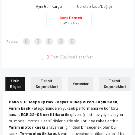
Aynı Gün Kargo
Ücretsiz İade/Değişim
Canlı Destek
0542 159 1729
Paylaş:
Fiyatı Düşünce Haber Ver
Ürün
Taksit
Taksit
Yorumlar
Bilgisi
Seçenekleri
Seçenekleri
Palio 2.0 DeepSky Mavi-Beyaz Güneş Vizörlü Açık Kask
,
yarım kask
kategorisinde en yüksek performansı ve konforu
sunar.
ECE 22-06 sertifikası
ile güvenliği üst seviyeye taşıyan
bu model, motosiklet sürüşlerinizde sizi korur ve rahat ettirir.
Yarım motor kaskı
arayanlar için ideal bir seçenek olan bu
kask,
Termoplastik kabuk
yapısı sayesinde sağlam ve hafif bir