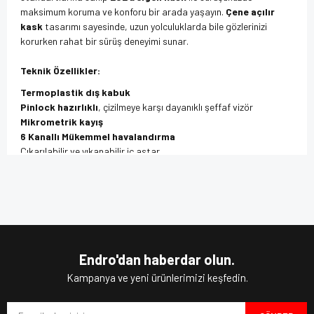
maksimum koruma ve konforu bir arada yaşayın.
Çene açılır
kask
tasarımı sayesinde, uzun yolculuklarda bile gözlerinizi
korurken rahat bir sürüş deneyimi sunar.
Teknik Özellikler:
Termoplastik dış kabuk
Pinlock hazırlıklı
, çizilmeye karşı dayanıklı şeffaf vizör
Mikrometrik kayış
6 Kanallı Mükemmel havalandırma
Çıkarılabilir ve yıkanabilir iç astar
İletişim sistemlerine hazır
Bu ürünün fiyat bilgisi, resim, ürün açıklamalarında ve diğer
ECE 22.06 onaylı
konularda yetersiz gördüğünüz noktaları öneri formunu
Ağırlık 1650 G ± 50 G
Bu ürüne ilk yorumu siz yapın!
kullanarak tarafımıza iletebilirsiniz.
Görüş ve önerileriniz için teşekkür ederiz.
Çene açılır motosiklet kaskı
olarak, size hem rahatlık hem de
fonksiyonellik sağlar.
Açılır kask
özelliği ile ihtiyacınıza göre
Yorum Yaz
çene açılır kask modelleri
arasında hızlı geçiş yapabilirsiniz.
Ürün resmi kalitesiz, bozuk veya görüntülenemiyor.
Endro'dan haberdar olun.
Çenesi açılan kask
tasarımı, pratik kullanım kolaylığı sağlar ve
Ürün açıklamasında eksik bilgiler bulunuyor.
Kampanya ve yeni ürünlerimizi keşfedin.
yarım açılır kask
gibi yenilikçi özelliklerle kullanıcı dostudur.
Ürün bilgilerinde hatalar bulunuyor.
Termoplastik dış kabuk
sayesinde yüksek darbe emici özellik