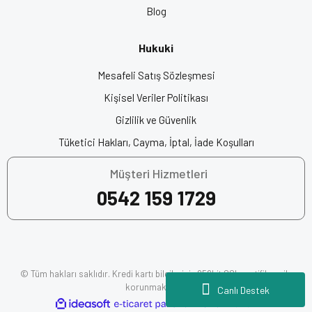
Fiyatları, Motosiklet Ekipman, Motorcu Kaskı, Motosiklet Kask
Blog
Fiyatları, Origine Kask, En İyi Motor Kaskları
Hukuki
Açılır Çene Kask
Mesafeli Satış Sözleşmesi
Kişisel Veriler Politikası
Gizlilik ve Güvenlik
Tüketici Hakları, Cayma, İptal, İade Koşulları
Müşteri Hizmetleri
0542 159 1729
© Tüm hakları saklıdır. Kredi kartı bilgileriniz 256bit SSL sertifikası ile
korunmaktadır.
Canlı Destek
ile
ideasoft
e-