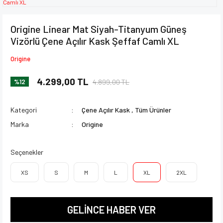
Origine Linear Mat Siyah-Titanyum Güneş
Vizörlü Çene Açılır Kask Şeffaf Camlı XL
Origine
4.299,00 TL
4.899,00 TL
%12
Kategori
Çene Açılır Kask
,
Tüm Ürünler
Marka
Origine
Seçenekler
XS
S
M
L
XL
2XL
GELİNCE HABER VER