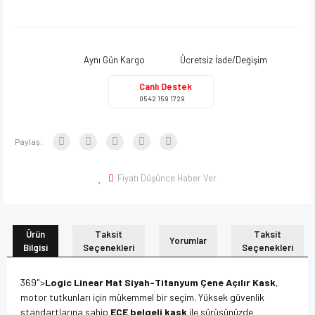
Aynı Gün Kargo
Ücretsiz İade/Değişim
Canlı Destek
0542 159 1729
Paylaş:
Fiyatı Düşünce Haber Ver
Ürün
Taksit
Taksit
Yorumlar
Bilgisi
Seçenekleri
Seçenekleri
369">
Logic Linear Mat Siyah-Titanyum Çene Açılır Kask
,
motor tutkunları için mükemmel bir seçim. Yüksek güvenlik
standartlarına sahip
ECE belgeli kask
ile sürüşünüzde