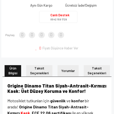
Aynı Gün Kargo
Ücretsiz İade/Değişim
Canlı Destek
0542 159 1729
Paylaş:
Fiyatı Düşünce Haber Ver
Ürün
Taksit
Taksit
Yorumlar
Bilgisi
Seçenekleri
Seçenekleri
Origine Dinamo Titan Siyah-Antrasit-Kırmızı
Kask: Üst Düzey Koruma ve Konfor!
Motosiklet tutkunları için
güvenlik
ve
konfor
bir
arada!
Origine Dinamo Titan Siyah-Antrasit-
Kırmızı
Kask
,
ECE 22.06 sertifikası
ile en yüksek