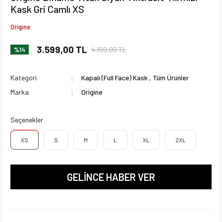
Kask Gri Camlı XS
Origine
3.599,00 TL
4.199,00 TL
%14
Kategori
Kapalı (Full Face) Kask
,
Tüm Ürünler
Marka
Origine
Seçenekler
XS
S
M
L
XL
2XL
GELİNCE HABER VER