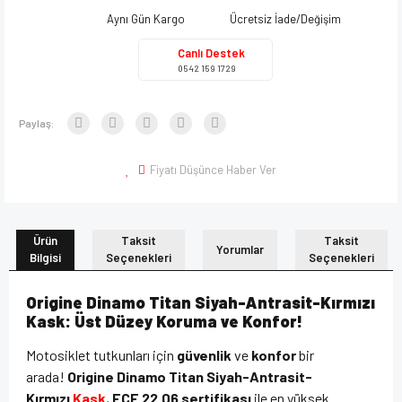
Aynı Gün Kargo
Ücretsiz İade/Değişim
Canlı Destek
0542 159 1729
Paylaş:
Fiyatı Düşünce Haber Ver
Ürün
Taksit
Taksit
Yorumlar
Bilgisi
Seçenekleri
Seçenekleri
Origine Dinamo Titan Siyah-Antrasit-Kırmızı
Kask: Üst Düzey Koruma ve Konfor!
Motosiklet tutkunları için
güvenlik
ve
konfor
bir
arada!
Origine Dinamo Titan Siyah-Antrasit-
Kırmızı
Kask
,
ECE 22.06 sertifikası
ile en yüksek