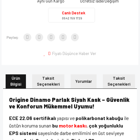
Aynı Gün Kargo
Ücretsiz İade/Değişim
Canlı Destek
0542 159 1729
Paylaş:
Fiyatı Düşünce Haber Ver
Ürün
Taksit
Taksit
Yorumlar
Bilgisi
Seçenekleri
Seçenekleri
Origine Dinamo Parlak Siyah Kask – Güvenlik
ve Konforun Mükemmel Uyumu!
ECE 22.06 sertifikalı
yapısı ve
polikarbonat kabuğu
ile
üstün koruma sunan
bu
motor kaskı
,
çok yoğunluklu
EPS sistemi
sayesinde darbe emilimini en üst seviyeye