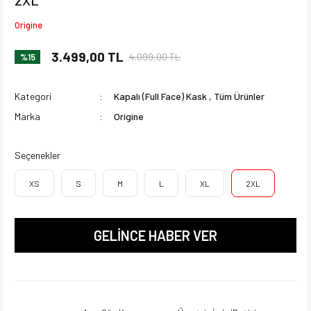
Origine
3.499,00 TL
4.099,00 TL
%15
Kategori
Kapalı (Full Face) Kask
,
Tüm Ürünler
Marka
Origine
Seçenekler
XS
S
M
L
XL
2XL
GELİNCE HABER VER