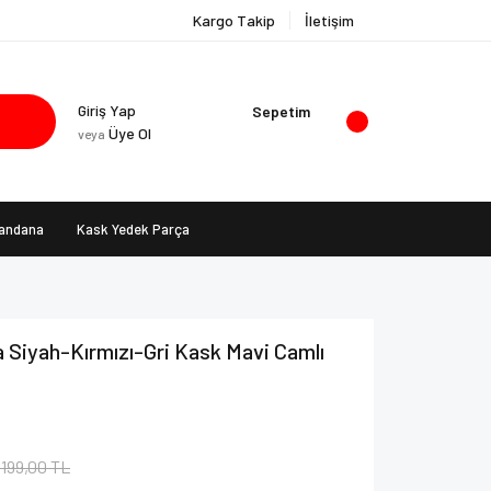
Kargo Takip
İletişim
Giriş Yap
Sepetim
Üye Ol
veya
Bandana
Kask Yedek Parça
 Siyah-Kırmızı-Gri Kask Mavi Camlı
.199,00 TL