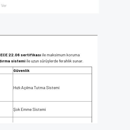
 Ver
e
ECE 22.06 sertifikası
ile maksimum koruma
dırma sistemi
ile uzun sürüşlerde ferahlık sunar.
Güvenlik
Hızlı Açılma Tutma Sistemi
Şok Emme Sistemi
Çok Yoğunluklu EPS