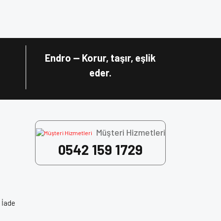
za iletebilirsiniz.
ECE 22.06 Sertifikası
Endro — Korur, taşır, eşlik
eder.
Müşteri Hizmetleri
0542 159 1729
 İade