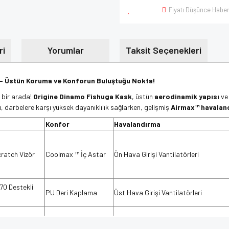
Fiyatı Düşünce Haber
ri
Yorumlar
Taksit Seçenekleri
 – Üstün Koruma ve Konforun Buluştuğu Nokta!
bir arada!
Origine Dinamo Fishuga Kask
, üstün
aerodinamik yapısı
v
u
, darbelere karşı yüksek dayanıklılık sağlarken, gelişmiş
Airmax™ havalan
Konfor
Havalandırma
ratch Vizör
Coolmax ™ İç Astar
Ön Hava Girişi Vantilatörleri
70 Destekli
PU Deri Kaplama
Üst Hava Girişi Vantilatörleri
l Kapatma
Çıkarılabilir ve
6 Arka Egzoz Vantilatörü