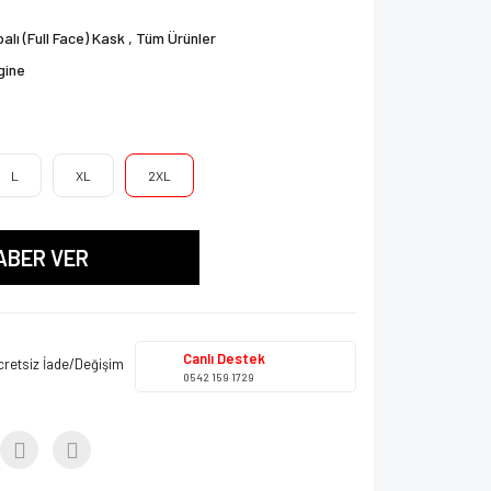
alı (Full Face) Kask
,
Tüm Ürünler
gine
L
XL
2XL
ABER VER
Canlı Destek
cretsiz İade/Değişim
0542 159 1729