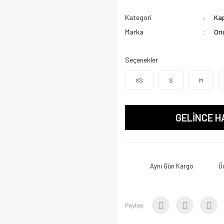
Kategori
Kap
Marka
Ori
Seçenekler
XS
S
M
GELİNCE H
Aynı Gün Kargo
Ü
Paylaş: