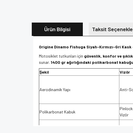
Ürün Bilgisi
Taksit Seçenekle
Origine Dinamo Fishuga Siyah-Kırmızı-Gri Kask
Motosiklet tutkunları için
güvenlik, konfor ve şıklık
sunar.
1400 gr ağırlığındaki polikarbonat kabuğ
Şekil
Vizör
Aerodinamik Yapı
Anti-Sc
Pinlock
Polikarbonat Kabuk
Vizör
Optima
1400 G Ağırlık