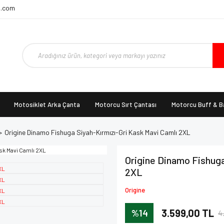
t.com
Motosiklet Arka Çanta
Motorcu Sırt Çantası
Motorcu Buff & 
Origine Dinamo Fishuga Siyah-Kırmızı-Gri Kask Mavi Camlı 2XL
Origine Dinamo Fishuga
2XL
Origine
%14
3.599,00 TL
4