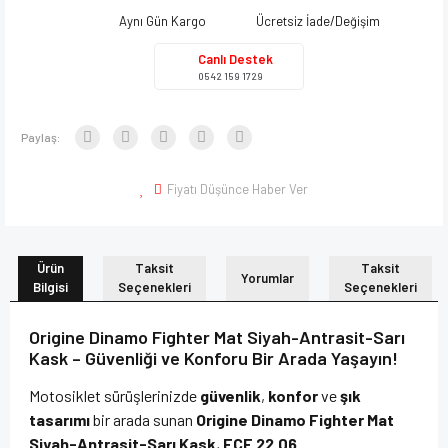
Aynı Gün Kargo
Ücretsiz İade/Değişim
Canlı Destek
0542 159 1729
Paylaş:
Fiyatı Düşünce Haber Ver
Ürün
Taksit
Taksit
Yorumlar
Bilgisi
Seçenekleri
Seçenekleri
Origine Dinamo Fighter Mat Siyah-Antrasit-Sarı
Kask – Güvenliği ve Konforu Bir Arada Yaşayın!
Motosiklet sürüşlerinizde
güvenlik
,
konfor
ve
şık
tasarımı
bir arada sunan
Origine Dinamo Fighter Mat
Siyah-Antrasit-Sarı Kask
,
ECE 22.06