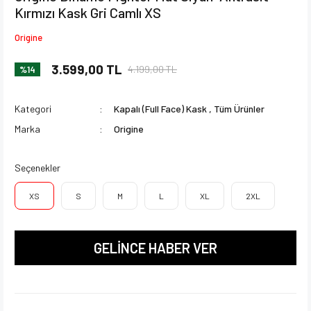
Kırmızı Kask Gri Camlı XS
Origine
3.599,00 TL
4.199,00 TL
%14
Kategori
Kapalı (Full Face) Kask
,
Tüm Ürünler
Marka
Origine
Seçenekler
XS
S
M
L
XL
2XL
GELİNCE HABER VER