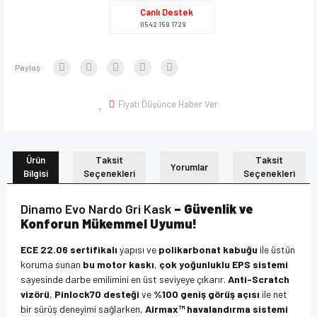
Canlı Destek
0542 159 1729
Paylaş:
Fiyatı Düşünce Haber Ver
Ürün
Taksit
Taksit
Yorumlar
Bilgisi
Seçenekleri
Seçenekleri
Dinamo Evo Nardo Gri Kask
– Güvenlik ve
Konforun Mükemmel Uyumu!
ECE 22.06 sertifikalı
yapısı ve
polikarbonat kabuğu
ile üstün
koruma sunan
bu motor kaskı
,
çok yoğunluklu EPS sistemi
sayesinde darbe emilimini en üst seviyeye çıkarır.
Anti-Scratch
vizörü
,
Pinlock70 desteği
ve
%100 geniş görüş açısı
ile net
bir sürüş deneyimi sağlarken,
Airmax™ havalandırma sistemi