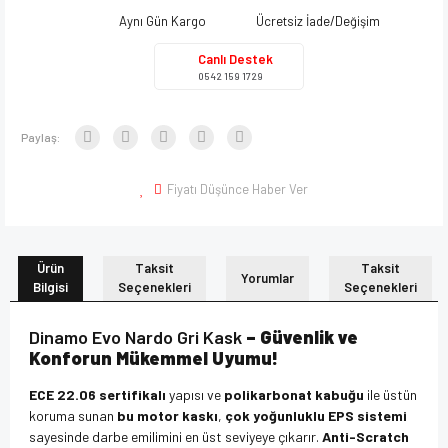
Aynı Gün Kargo
Ücretsiz İade/Değişim
Canlı Destek
0542 159 1729
Paylaş:
Fiyatı Düşünce Haber Ver
Ürün
Taksit
Taksit
Yorumlar
Bilgisi
Seçenekleri
Seçenekleri
Dinamo Evo Nardo Gri Kask
– Güvenlik ve
Konforun Mükemmel Uyumu!
ECE 22.06 sertifikalı
yapısı ve
polikarbonat kabuğu
ile üstün
koruma sunan
bu motor kaskı
,
çok yoğunluklu EPS sistemi
sayesinde darbe emilimini en üst seviyeye çıkarır.
Anti-Scratch