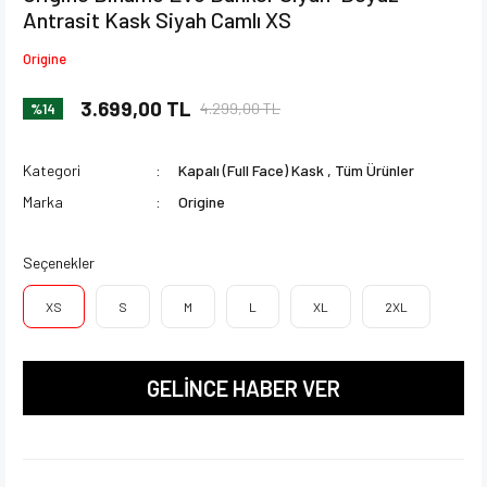
Antrasit Kask Siyah Camlı XS
Origine
3.699,00 TL
4.299,00 TL
%14
Kategori
Kapalı (Full Face) Kask
,
Tüm Ürünler
Marka
Origine
Seçenekler
XS
S
M
L
XL
2XL
GELİNCE HABER VER