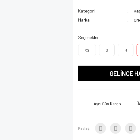
Kategori
Kap
Marka
Ori
Seçenekler
XS
S
M
GELİNCE H
Aynı Gün Kargo
Ü
Paylaş: