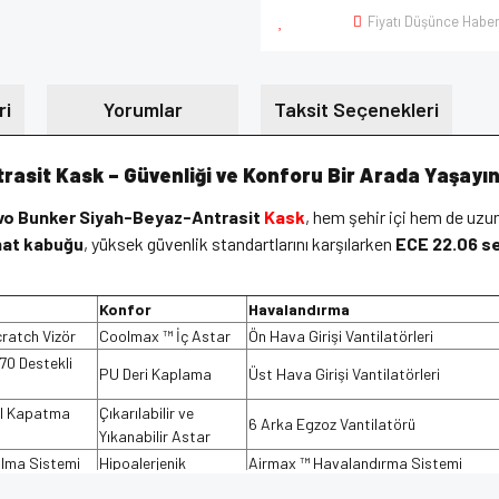
Fiyatı Düşünce Haber
ri
Yorumlar
Taksit Seçenekleri
asit Kask – Güvenliği ve Konforu Bir Arada Yaşayın
vo Bunker Siyah-Beyaz-Antrasit
Kask
, hem şehir içi hem de uzu
nat kabuğu
, yüksek güvenlik standartlarını karşılarken
ECE 22.06 se
Konfor
Havalandırma
ratch Vizör
Coolmax ™ İç Astar
Ön Hava Girişi Vantilatörleri
70 Destekli
PU Deri Kaplama
Üst Hava Girişi Vantilatörleri
l Kapatma
Çıkarılabilir ve
6 Arka Egzoz Vantilatörü
Yıkanabilir Astar
çılma Sistemi
Hipoalerjenik
Airmax ™ Havalandırma Sistemi
ax Görüş
Nefes Deflektörü