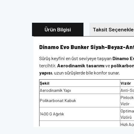
Ürün Bilgisi
Taksit Seçenekle
Dinamo Evo Bunker Siyah-Beyaz-Antr
Sürüş keyfini en üst seviyeye taşıyan
Dinamo E
tercihtir.
Aerodinamik tasarımı
ve
polikarbo
yapısı
, uzun sürüşlerde bile konfor sunar.
Şekil
Vizör
Aerodinamik Yapı
Anti-Sc
Pinlock
Polikarbonat Kabuk
Vizör
Optima
1400 G Ağırlık
Vizörü
Hızlı A
%100 M