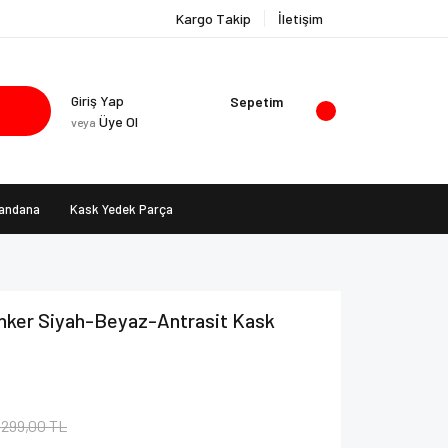
Kargo Takip
İletişim
Giriş Yap
Sepetim
Üye Ol
veya
Bandana
Kask Yedek Parça
nker Siyah-Beyaz-Antrasit Kask
.299,00 TL