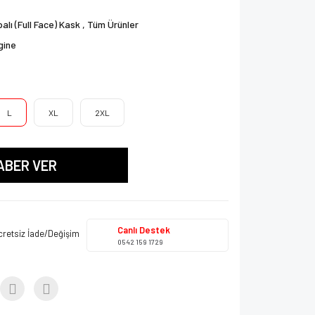
alı (Full Face) Kask
,
Tüm Ürünler
gine
L
XL
2XL
ABER VER
Canlı Destek
cretsiz İade/Değişim
0542 159 1729