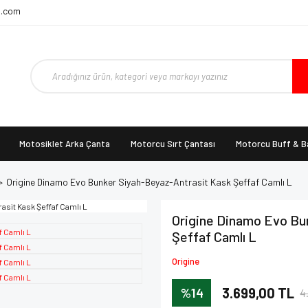
t.com
Motosiklet Arka Çanta
Motorcu Sırt Çantası
Motorcu Buff & 
Origine Dinamo Evo Bunker Siyah-Beyaz-Antrasit Kask Şeffaf Camlı L
Origine Dinamo Evo Bu
Şeffaf Camlı L
Origine
%14
3.699,00 TL
4