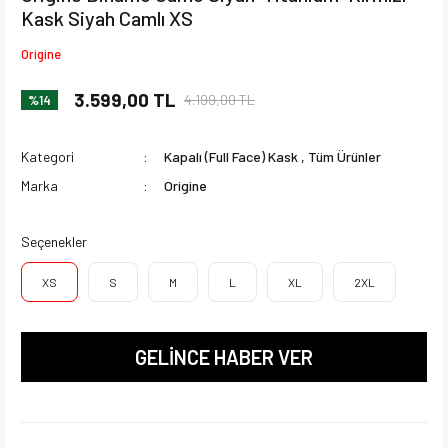
Kask Siyah Camlı XS
Origine
3.599,00 TL
4.199,00 TL
%14
Kategori
Kapalı (Full Face) Kask
,
Tüm Ürünler
Marka
Origine
Seçenekler
XS
S
M
L
XL
2XL
GELİNCE HABER VER