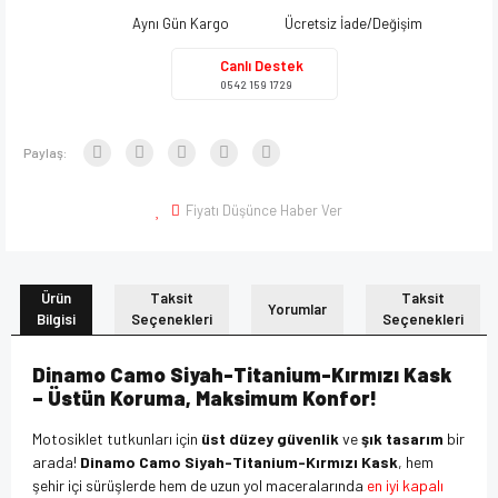
Aynı Gün Kargo
Ücretsiz İade/Değişim
Canlı Destek
0542 159 1729
Paylaş:
Fiyatı Düşünce Haber Ver
Ürün
Taksit
Taksit
Yorumlar
Bilgisi
Seçenekleri
Seçenekleri
Dinamo Camo Siyah-Titanium-Kırmızı Kask
– Üstün Koruma, Maksimum Konfor!
Motosiklet tutkunları için
üst düzey güvenlik
ve
şık tasarım
bir
arada!
Dinamo Camo Siyah-Titanium-Kırmızı Kask
, hem
şehir içi sürüşlerde hem de uzun yol maceralarında
en iyi kapalı