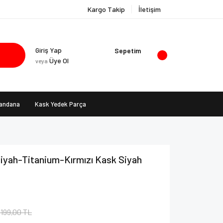
Kargo Takip
İletişim
Giriş Yap
Sepetim
Üye Ol
veya
Bandana
Kask Yedek Parça
iyah-Titanium-Kırmızı Kask Siyah
.199,00 TL