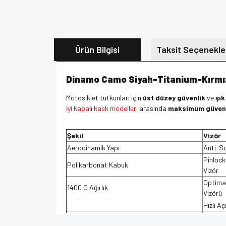
Ürün Bilgisi
Taksit Seçenekle
Dinamo Camo Siyah-Titanium-Kırmız
Motosiklet tutkunları için
üst düzey güvenlik
ve
şık
iyi kapalı kask modelleri
arasında
maksimum güven
Şekil
Vizör
Aerodinamik Yapı
Anti-Sc
Pinlock
Polikarbonat Kabuk
Vizör
Optima
1400 G Ağırlık
Vizörü
Hızlı A
%100 M