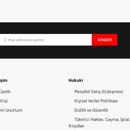
nıklı
2 Parça Çene Perdesi
e diğer konularda yetersiz gördüğünüz noktaları öneri formunu kullanarak tarafımı
Bu ürüne ilk yorumu siz yapın!
nıklı ve hafif (1400 gr) yapısıyla
darbelere karşı üstün koruma sağlar.
iyor.
rüş açısı
,
UV koruması
ve
hızlı açılma sistemi
ile yol hakimiyetinizi artırı
Yorum Yaz
irişleri
,
6 arka egzoz vantilatörü
ile sürüş sırasında
maksimum hava a
bilir, yıkanabilir ve hipoalerjenik iç astar
, uzun sürüşlerde
konfor ve hi
GÖNDER
– Ani durumlarda
yüksek güvenlik
sağlar.
 iyi
motor kaskı
ile tamamlayın!
 Motor Kaskı, Kask Fiyatları, Motosiklet Kaskı, Motor Kask Fiyatları, Full
Kaskları
işim
Hukuki
Üyelik
Mesafeli Satış Sözleşmesi
Gönder
irişi
Kişisel Veriler Politikası
emi Unuttum
Gizlilik ve Güvenlik
Tüketici Hakları, Cayma, İptal,
Koşulları