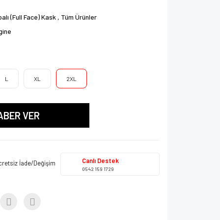
alı (Full Face) Kask
,
Tüm Ürünler
gine
L
XL
2XL
ABER VER
Canlı Destek
cretsiz İade/Değişim
0542 159 1729