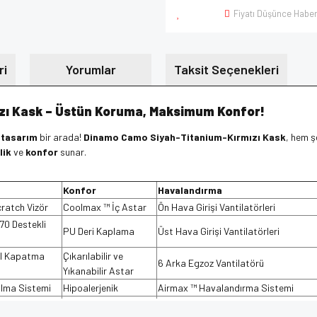
Fiyatı Düşünce Haber
ri
Yorumlar
Taksit Seçenekleri
ı Kask – Üstün Koruma, Maksimum Konfor!
 tasarım
bir arada!
Dinamo Camo Siyah-Titanium-Kırmızı Kask
, hem ş
lik
ve
konfor
sunar.
Konfor
Havalandırma
ratch Vizör
Coolmax ™ İç Astar
Ön Hava Girişi Vantilatörleri
70 Destekli
PU Deri Kaplama
Üst Hava Girişi Vantilatörleri
l Kapatma
Çıkarılabilir ve
6 Arka Egzoz Vantilatörü
Yıkanabilir Astar
çılma Sistemi
Hipoalerjenik
Airmax ™ Havalandırma Sistemi
ax Görüş
Nefes Deflektörü