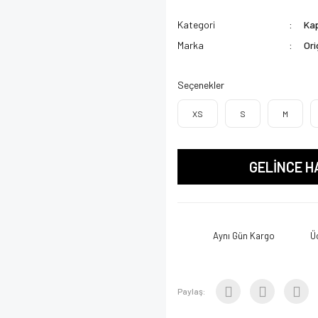
Kategori
Kap
Marka
Ori
Seçenekler
XS
S
M
GELİNCE H
Aynı Gün Kargo
Ü
Paylaş: