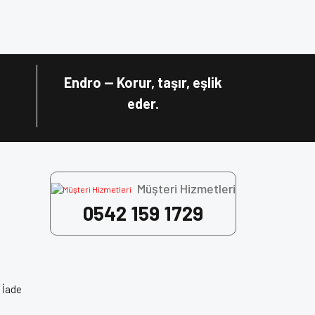
za iletebilirsiniz.
r.
kışı
sağlar.
Endro — Korur, taşır, eşlik
jyen
sunar.
eder.
 Face Kask, Motosiklet Ekipman, Motorcu Kaskı,
Müşteri Hizmetleri
0542 159 1729
 İade