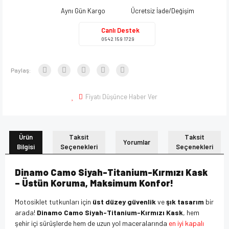
Aynı Gün Kargo
Ücretsiz İade/Değişim
Canlı Destek
0542 159 1729
Paylaş:
Fiyatı Düşünce Haber Ver
Ürün
Taksit
Taksit
Yorumlar
Bilgisi
Seçenekleri
Seçenekleri
Dinamo Camo Siyah-Titanium-Kırmızı Kask
– Üstün Koruma, Maksimum Konfor!
Motosiklet tutkunları için
üst düzey güvenlik
ve
şık tasarım
bir
arada!
Dinamo Camo Siyah-Titanium-Kırmızı Kask
, hem
şehir içi sürüşlerde hem de uzun yol maceralarında
en iyi kapalı