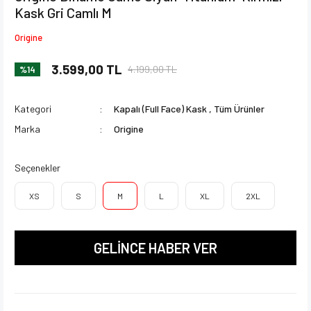
Kask Gri Camlı M
Origine
3.599,00 TL
4.199,00 TL
%14
Kategori
Kapalı (Full Face) Kask
,
Tüm Ürünler
Marka
Origine
Seçenekler
XS
S
M
L
XL
2XL
GELİNCE HABER VER