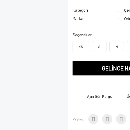
Kategori
Çen
Marka
Ori
Seçenekler
XS
S
M
GELİNCE H
Aynı Gün Kargo
Ü
Paylaş: