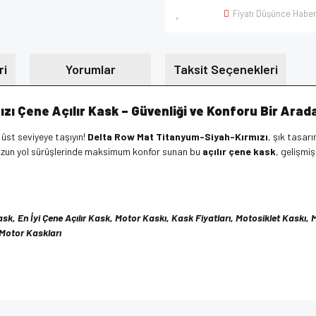
Fiyatı Düşünce Haber
ri
Yorumlar
Taksit Seçenekleri
ı Çene Açılır Kask – Güvenliği ve Konforu Bir Arad
r üst seviyeye taşıyın!
Delta Row Mat Titanyum-Siyah-Kırmızı
, şık tasarı
 uzun yol sürüşlerinde maksimum konfor sunan bu
açılır çene kask
, gelişmi
ask, En İyi Çene Açılır Kask, Motor Kaskı, Kask Fiyatları, Motosiklet Kaskı
 Motor Kaskları