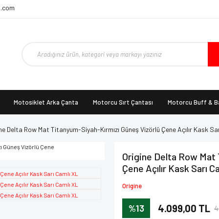
t.com
Motosiklet Arka Çanta
Motorcu Sırt Çantası
Motorcu Buff & 
ne Delta Row Mat Titanyum-Siyah-Kırmızı Güneş Vizörlü Çene Açılır Kask Sa
Origine Delta Row Mat 
Çene Açılır Kask Sarı C
Origine
%13
4.099,00 TL
4