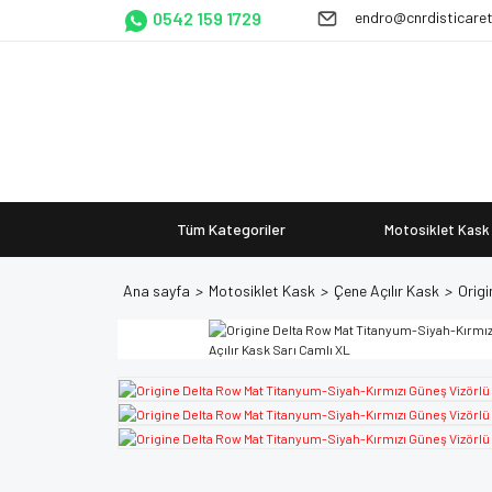
0542 159 1729
endro@cnrdisticare
Tüm Kategoriler
Motosiklet Kask
Ana sayfa
Motosiklet Kask
Çene Açılır Kask
Origi