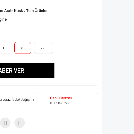
e Açılır Kask
,
Tüm Ürünler
gine
L
XL
2XL
ABER VER
Canlı Destek
cretsiz İade/Değişim
0542 159 1729