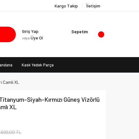
Kargo Takip
İletişim
Giriş Yap
Sepetim
Üye Ol
veya
Bandana
Kask Yedek Parça
rı Camlı XL
Titanyum-Siyah-Kırmızı Güneş Vizörlü
amlı XL
.699,00 TL