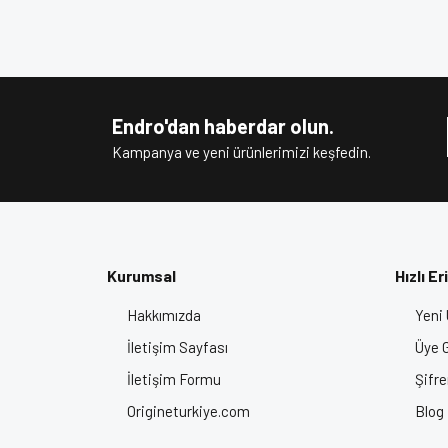
Bu ürünün fiyat bilgisi, resim, ürün açıklamalarında v
Görüş ve önerileriniz için teşekkür ederiz.
Ürün resmi kalitesiz, bozuk veya görüntülenem
Ürün açıklamasında eksik bilgiler bulunuyor.
Endro'dan haberdar olun.
Ürün bilgilerinde hatalar bulunuyor.
Kampanya ve yeni ürünlerimizi keşfedin.
Ürün fiyatı diğer sitelerden daha pahalı.
Bu ürüne benzer farklı alternatifler olmalı.
Kurumsal
Hızlı Er
Hakkımızda
Yeni 
İletişim Sayfası
Üye G
İletişim Formu
Şifr
Origineturkiye.com
Blog