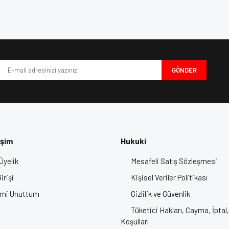
e diğer konularda yetersiz gördüğünüz noktaları öneri formunu kullanarak tarafımı
Bu ürüne ilk yorumu siz yapın!
iyor.
Yorum Yaz
GÖNDER
işim
Hukuki
Üyelik
Mesafeli Satış Sözleşmesi
Gönder
irişi
Kişisel Veriler Politikası
emi Unuttum
Gizlilik ve Güvenlik
Tüketici Hakları, Cayma, İptal,
Koşulları