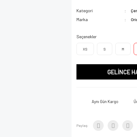
Kategori
Çen
Marka
Ori
Seçenekler
XS
S
M
GELİNCE H
Aynı Gün Kargo
Ü
Paylaş: