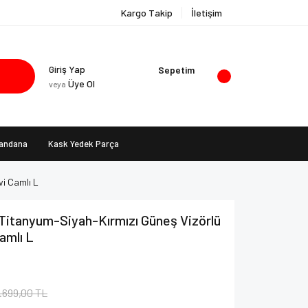
Kargo Takip
İletişim
Giriş Yap
Sepetim
Üye Ol
veya
Bandana
Kask Yedek Parça
vi Camlı L
Titanyum-Siyah-Kırmızı Güneş Vizörlü
amlı L
.699,00 TL