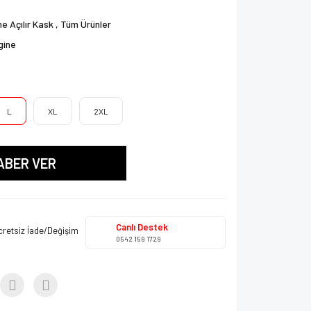
e Açılır Kask
,
Tüm Ürünler
gine
L
XL
2XL
ABER VER
Canlı Destek
cretsiz İade/Değişim
0542 159 1729