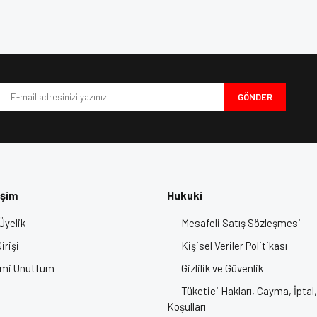
e diğer konularda yetersiz gördüğünüz noktaları öneri formunu kullanarak tarafımı
Bu ürüne ilk yorumu siz yapın!
iyor.
Yorum Yaz
GÖNDER
işim
Hukuki
Üyelik
Mesafeli Satış Sözleşmesi
Gönder
irişi
Kişisel Veriler Politikası
emi Unuttum
Gizlilik ve Güvenlik
Tüketici Hakları, Cayma, İptal,
Koşulları