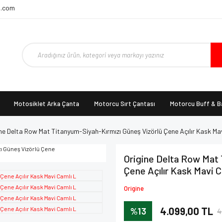
t.com
Motosiklet Arka Çanta
Motorcu Sırt Çantası
Motorcu Buff & 
ne Delta Row Mat Titanyum-Siyah-Kırmızı Güneş Vizörlü Çene Açılır Kask Ma
Origine Delta Row Mat 
Çene Açılır Kask Mavi C
Origine
%13
4.099,00 TL
4