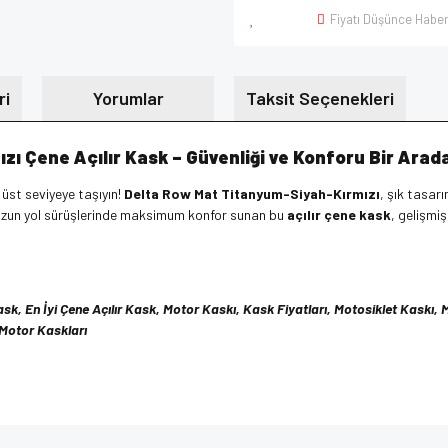
Fiyatı Düşünce Haber
ri
Yorumlar
Taksit Seçenekleri
ı Çene Açılır Kask – Güvenliği ve Konforu Bir Arad
r üst seviyeye taşıyın!
Delta Row Mat Titanyum-Siyah-Kırmızı
, şık tasarı
 uzun yol sürüşlerinde maksimum konfor sunan bu
açılır çene kask
, gelişmi
ask, En İyi Çene Açılır Kask, Motor Kaskı, Kask Fiyatları, Motosiklet Kaskı
 Motor Kaskları