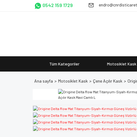
0542 159 1729
endro@cnrdisticare
Tüm Kategoriler
Motosiklet Kask
Ana sayfa
Motosiklet Kask
Çene Açılır Kask
Origi