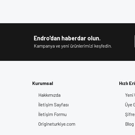
Bu ürünün fiyat bilgisi, resim, ürün açıklamalarında v
Görüş ve önerileriniz için teşekkür ederiz.
Ürün resmi kalitesiz, bozuk veya görüntülenem
Ürün açıklamasında eksik bilgiler bulunuyor.
Endro'dan haberdar olun.
Ürün bilgilerinde hatalar bulunuyor.
Kampanya ve yeni ürünlerimizi keşfedin.
Ürün fiyatı diğer sitelerden daha pahalı.
Bu ürüne benzer farklı alternatifler olmalı.
Kurumsal
Hızlı Er
Hakkımızda
Yeni 
İletişim Sayfası
Üye G
İletişim Formu
Şifr
Origineturkiye.com
Blog