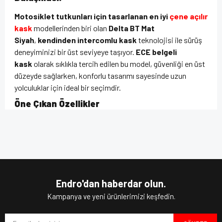
Motosiklet tutkunları için tasarlanan en iyi
çene açılır
kask
modellerinden biri olan
Delta BT Mat
Siyah
,
kendinden intercomlu kask
teknolojisi ile sürüş
deneyiminizi bir üst seviyeye taşıyor.
ECE belgeli
kask
olarak sıklıkla tercih edilen bu model, güvenliği en üst
düzeyde sağlarken, konforlu tasarımı sayesinde uzun
yolculuklar için ideal bir seçimdir.
Öne Çıkan Özellikler
Çene açılır kask
tasarımı sayesinde tam ve yarım kask
Bu ürünün fiyat bilgisi, resim, ürün açıklamalarında ve diğer
olarak kullanım esnekliği sunar.
konularda yetersiz gördüğünüz noktaları öneri formunu
Bu ürüne ilk yorumu siz yapın!
kullanarak tarafımıza iletebilirsiniz.
İç güneş vizörü
ile her hava koşulunda net görüş
Görüş ve önerileriniz için teşekkür ederiz.
sağlar.
Pinlock hazırlıklı vizör
çizilmeye karşı dayanıklıdır
ve buğulanmayı önler.
Yorum Yaz
Ürün resmi kalitesiz, bozuk veya görüntülenemiyor.
Mikrometrik kapanış
sistemi ile güvenli ve pratik bir
Endro'dan haberdar olun.
kullanım sunar.
Ürün açıklamasında eksik bilgiler bulunuyor.
Kampanya ve yeni ürünlerimizi keşfedin.
Çıkarılabilir ve yıkanabilir iç astar
, hijyenik ve konforlu
Ürün bilgilerinde hatalar bulunuyor.
bir sürüş sağlar.