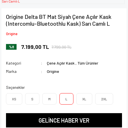
Origine Delta BT Mat Siyah Çene Açılır Kask
(Intercomlu-Bluetoothlu Kask) Sarı Camlı L
Origine
7.199,00 TL
7.799,00 TL
%8
Kategori
Çene Açılır Kask
,
Tüm Ürünler
Marka
Origine
Seçenekler
XS
S
M
L
XL
2XL
GELİNCE HABER VER