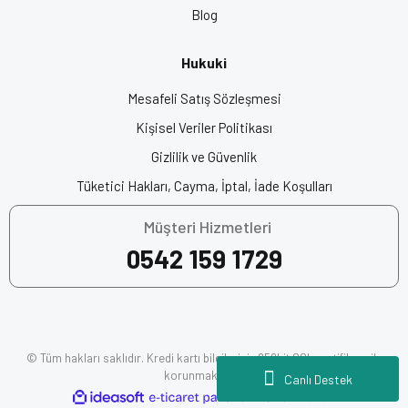
Blog
Anahtar Kelimeler:
En İyi Kask Markası, Intercomlu Kask,
Bluetoothlu Kask, Akıllı Kask, Çene Açılır Kask, En İyi Çene Açılır
Hukuki
Kask, Motor Kaskı, Kask Fiyatları, Motosiklet Kaskı, Motor Kask
Fiyatları, Motosiklet Ekipman, Motorcu Kaskı, Motosiklet Kask
Mesafeli Satış Sözleşmesi
Fiyatları, Origine Kask, En İyi Motor Kaskları
Kişisel Veriler Politikası
Gizlilik ve Güvenlik
Açılır Çene Kask
Tüketici Hakları, Cayma, İptal, İade Koşulları
Müşteri Hizmetleri
0542 159 1729
© Tüm hakları saklıdır. Kredi kartı bilgileriniz 256bit SSL sertifikası ile
korunmaktadır.
Canlı Destek
ile
ideasoft
e-