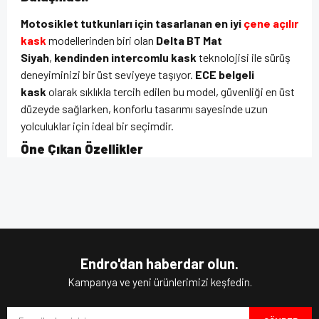
Motosiklet tutkunları için tasarlanan en iyi
çene açılır
kask
modellerinden biri olan
Delta BT Mat
Siyah
,
kendinden intercomlu kask
teknolojisi ile sürüş
deneyiminizi bir üst seviyeye taşıyor.
ECE belgeli
kask
olarak sıklıkla tercih edilen bu model, güvenliği en üst
düzeyde sağlarken, konforlu tasarımı sayesinde uzun
yolculuklar için ideal bir seçimdir.
Öne Çıkan Özellikler
Çene açılır kask
tasarımı sayesinde tam ve yarım kask
Bu ürünün fiyat bilgisi, resim, ürün açıklamalarında ve diğer
olarak kullanım esnekliği sunar.
konularda yetersiz gördüğünüz noktaları öneri formunu
Bu ürüne ilk yorumu siz yapın!
kullanarak tarafımıza iletebilirsiniz.
İç güneş vizörü
ile her hava koşulunda net görüş
Görüş ve önerileriniz için teşekkür ederiz.
sağlar.
Pinlock hazırlıklı vizör
çizilmeye karşı dayanıklıdır
ve buğulanmayı önler.
Yorum Yaz
Ürün resmi kalitesiz, bozuk veya görüntülenemiyor.
Mikrometrik kapanış
sistemi ile güvenli ve pratik bir
Endro'dan haberdar olun.
kullanım sunar.
Ürün açıklamasında eksik bilgiler bulunuyor.
Kampanya ve yeni ürünlerimizi keşfedin.
Çıkarılabilir ve yıkanabilir iç astar
, hijyenik ve konforlu
Ürün bilgilerinde hatalar bulunuyor.
bir sürüş sağlar.