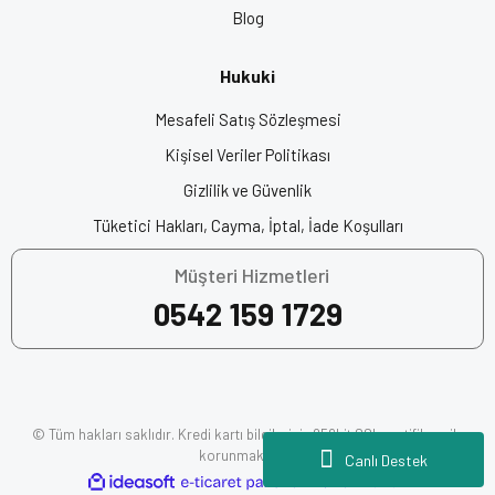
Blog
Anahtar Kelimeler:
En İyi Kask Markası, Intercomlu Kask,
Bluetoothlu Kask, Akıllı Kask, Çene Açılır Kask, En İyi Çene Açılır
Hukuki
Kask, Motor Kaskı, Kask Fiyatları, Motosiklet Kaskı, Motor Kask
Fiyatları, Motosiklet Ekipman, Motorcu Kaskı, Motosiklet Kask
Mesafeli Satış Sözleşmesi
Fiyatları, Origine Kask, En İyi Motor Kaskları
Kişisel Veriler Politikası
Gizlilik ve Güvenlik
Tüketici Hakları, Cayma, İptal, İade Koşulları
Müşteri Hizmetleri
0542 159 1729
© Tüm hakları saklıdır. Kredi kartı bilgileriniz 256bit SSL sertifikası ile
korunmaktadır.
Canlı Destek
ile
ideasoft
e-