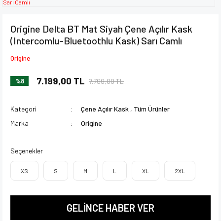
Origine Delta BT Mat Siyah Çene Açılır Kask
(Intercomlu-Bluetoothlu Kask) Sarı Camlı
Origine
7.199,00 TL
7.799,00 TL
%8
Kategori
Çene Açılır Kask
,
Tüm Ürünler
Marka
Origine
Seçenekler
XS
S
M
L
XL
2XL
GELİNCE HABER VER