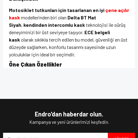
Motosiklet tutkunları için tasarlanan en iyi
çene açılır
kask
modellerinden biri olan
Delta BT Mat
Siyah
,
kendinden intercomlu kask
teknolojisi ile sürüş
deneyiminizi bir üst seviyeye taşıyor.
ECE belgeli
kask
olarak sıklıkla tercih edilen bu model, güvenliği en üst
düzeyde sağlarken, konforlu tasarımı sayesinde uzun
yolculuklar için ideal bir seçimdir.
Öne Çıkan Özellikler
Çene açılır kask
tasarımı sayesinde tam ve yarım kask
Bu ürünün fiyat bilgisi, resim, ürün açıklamalarında ve diğer
olarak kullanım esnekliği sunar.
konularda yetersiz gördüğünüz noktaları öneri formunu
Bu ürüne ilk yorumu siz yapın!
kullanarak tarafımıza iletebilirsiniz.
İç güneş vizörü
ile her hava koşulunda net görüş
Görüş ve önerileriniz için teşekkür ederiz.
sağlar.
Pinlock hazırlıklı vizör
çizilmeye karşı dayanıklıdır
ve buğulanmayı önler.
Yorum Yaz
Ürün resmi kalitesiz, bozuk veya görüntülenemiyor.
Mikrometrik kapanış
sistemi ile güvenli ve pratik bir
Endro'dan haberdar olun.
kullanım sunar.
Ürün açıklamasında eksik bilgiler bulunuyor.
Kampanya ve yeni ürünlerimizi keşfedin.
Çıkarılabilir ve yıkanabilir iç astar
, hijyenik ve konforlu
Ürün bilgilerinde hatalar bulunuyor.
bir sürüş sağlar.