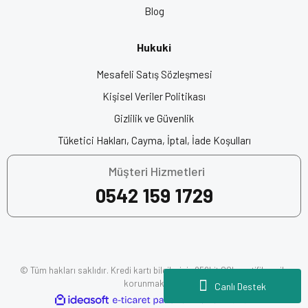
Blog
Anahtar Kelimeler:
En İyi Kask Markası, Intercomlu Kask,
Bluetoothlu Kask, Akıllı Kask, Çene Açılır Kask, En İyi Çene Açılır
Hukuki
Kask, Motor Kaskı, Kask Fiyatları, Motosiklet Kaskı, Motor Kask
Fiyatları, Motosiklet Ekipman, Motorcu Kaskı, Motosiklet Kask
Mesafeli Satış Sözleşmesi
Fiyatları, Origine Kask, En İyi Motor Kaskları
Kişisel Veriler Politikası
Gizlilik ve Güvenlik
Açılır Çene Kask
Tüketici Hakları, Cayma, İptal, İade Koşulları
Müşteri Hizmetleri
0542 159 1729
© Tüm hakları saklıdır. Kredi kartı bilgileriniz 256bit SSL sertifikası ile
korunmaktadır.
Canlı Destek
ile
ideasoft
e-