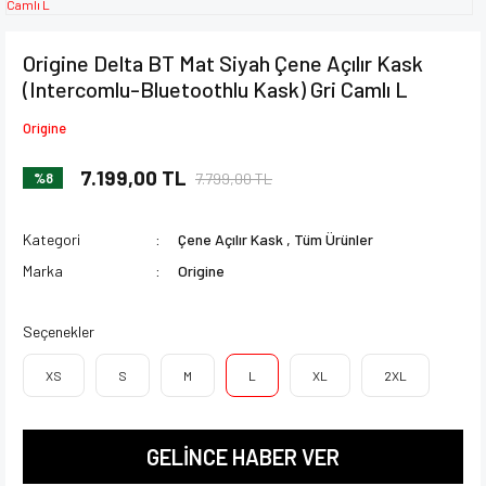
Origine Delta BT Mat Siyah Çene Açılır Kask
(Intercomlu-Bluetoothlu Kask) Gri Camlı L
Origine
7.199,00 TL
7.799,00 TL
%8
Kategori
Çene Açılır Kask
,
Tüm Ürünler
Marka
Origine
Seçenekler
XS
S
M
L
XL
2XL
GELİNCE HABER VER