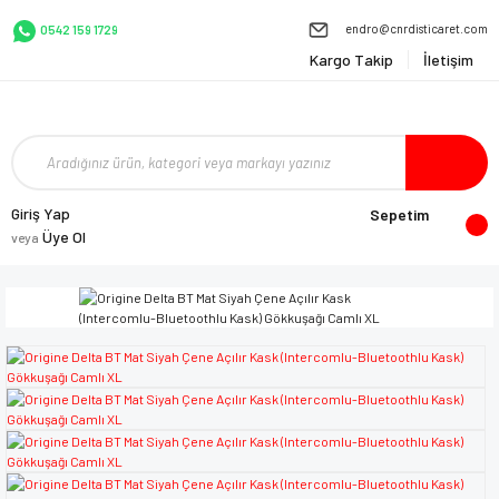
endro@cnrdisticaret.com
0542 159 1729
Kargo Takip
İletişim
Giriş Yap
Sepetim
Üye Ol
veya