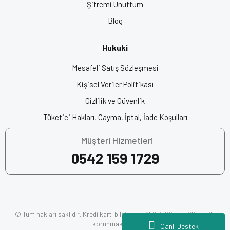
Şifremi Unuttum
Blog
Anahtar Kelimeler:
En İyi Kask Markası, Intercomlu Kask,
Bluetoothlu Kask, Akıllı Kask, Çene Açılır Kask, En İyi Çene Açılır
Hukuki
Kask, Motor Kaskı, Kask Fiyatları, Motosiklet Kaskı, Motor Kask
Fiyatları, Motosiklet Ekipman, Motorcu Kaskı, Motosiklet Kask
Mesafeli Satış Sözleşmesi
Fiyatları, Origine Kask, En İyi Motor Kaskları
Kişisel Veriler Politikası
Gizlilik ve Güvenlik
Açılır Çene Kask
Tüketici Hakları, Cayma, İptal, İade Koşulları
Müşteri Hizmetleri
0542 159 1729
© Tüm hakları saklıdır. Kredi kartı bilgileriniz 256bit SSL sertifikası ile
korunmaktadır.
Canlı Destek