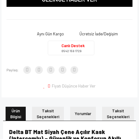
Aynı Gün Kargo
Ücretsiz İade/Değişim
Canlı Destek
0542 159 1729
Paylaş:
Fiyatı Düşünce Haber Ver
Ürün
Taksit
Taksit
Yorumlar
Bilgisi
Seçenekleri
Seçenekleri
Delta BT Mat Siyah Çene Açılır Kask
(Intercomlu) – Güvenlik ve Konforun Akıllı