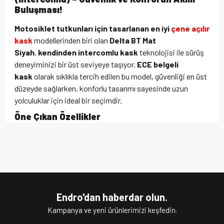
Buluşması!
Motosiklet tutkunları için tasarlanan en iyi
çene açılır
kask
modellerinden biri olan
Delta BT Mat
Siyah
,
kendinden intercomlu kask
teknolojisi ile sürüş
deneyiminizi bir üst seviyeye taşıyor.
ECE belgeli
kask
olarak sıklıkla tercih edilen bu model, güvenliği en üst
düzeyde sağlarken, konforlu tasarımı sayesinde uzun
yolculuklar için ideal bir seçimdir.
Öne Çıkan Özellikler
Çene açılır kask
tasarımı sayesinde tam ve yarım kask
Bu ürünün fiyat bilgisi, resim, ürün açıklamalarında ve diğer
olarak kullanım esnekliği sunar.
konularda yetersiz gördüğünüz noktaları öneri formunu
Bu ürüne ilk yorumu siz yapın!
kullanarak tarafımıza iletebilirsiniz.
İç güneş vizörü
ile her hava koşulunda net görüş
Görüş ve önerileriniz için teşekkür ederiz.
sağlar.
Pinlock hazırlıklı vizör
çizilmeye karşı dayanıklıdır
ve buğulanmayı önler.
Yorum Yaz
Ürün resmi kalitesiz, bozuk veya görüntülenemiyor.
Mikrometrik kapanış
sistemi ile güvenli ve pratik bir
Endro'dan haberdar olun.
kullanım sunar.
Ürün açıklamasında eksik bilgiler bulunuyor.
Kampanya ve yeni ürünlerimizi keşfedin.
Çıkarılabilir ve yıkanabilir iç astar
, hijyenik ve konforlu