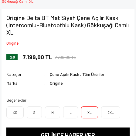
Origine Delta BT Mat Siyah Çene Açılır Kask
(Intercomlu-Bluetoothlu Kask) Gökkuşağı Camlı
XL
Origine
7.199,00 TL
7.799,00 TL
%8
Kategori
Çene Açılır Kask
,
Tüm Ürünler
Marka
Origine
Seçenekler
XS
S
M
L
XL
2XL
GELİNCE HABER VER