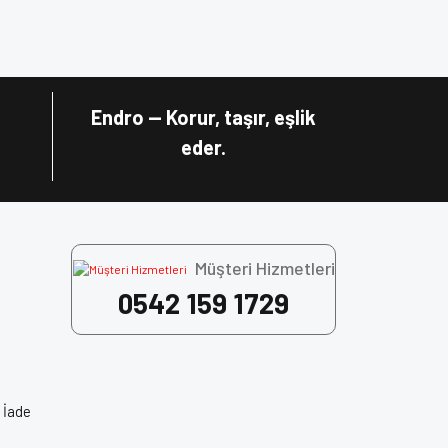
za iletebilirsiniz.
u sürüşün keyfini çıkarın!
, Motor Kask Fiyatları, Motosiklet Ekipman, Motorcu
Endro — Korur, taşır, eşlik
eder.
Müşteri Hizmetleri
0542 159 1729
 İade