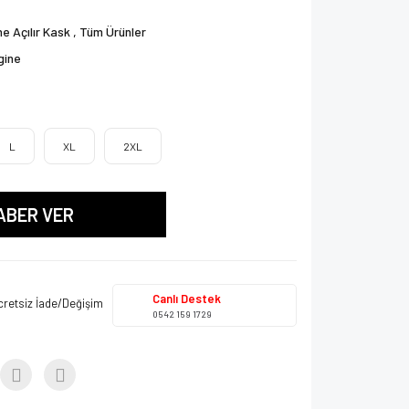
e Açılır Kask
,
Tüm Ürünler
gine
L
XL
2XL
ABER VER
Canlı Destek
cretsiz İade/Değişim
0542 159 1729