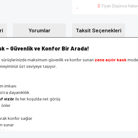
Fiyatı Düşünce Haber
ri
Yorumlar
Taksit Seçenekleri
sk – Güvenlik ve Konfor Bir Arada!
ol sürüşlerinizde maksimum güvenlik ve konfor sunan
çene açılır kask
modell
eneyiminizi üst seviyeye taşıyor.
nım imkanı
stra dayanıklılık
af vizör
ile her koşulda net görüş
 önler
arak konfor sağlar
nım sunar
luluğu