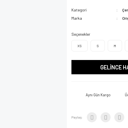
Kategori
Çen
Marka
Ori
Seçenekler
XS
S
M
GELİNCE H
Aynı Gün Kargo
Ü
Paylaş: