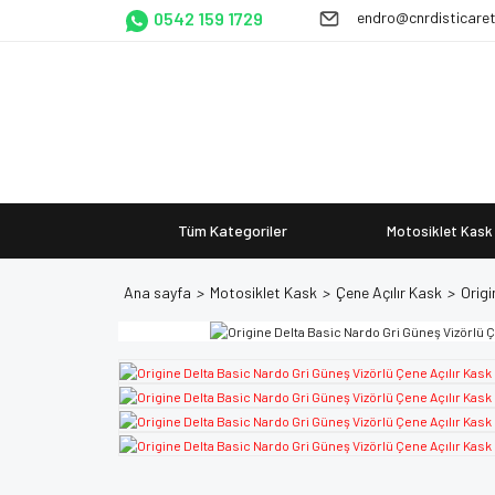
0542 159 1729
endro@cnrdisticare
Tüm Kategoriler
Motosiklet Kask
Ana sayfa
Motosiklet Kask
Çene Açılır Kask
Origi