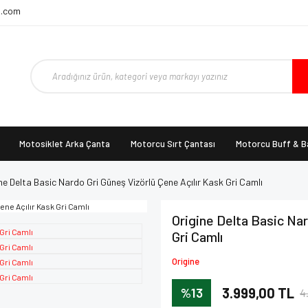
t.com
Motosiklet Arka Çanta
Motorcu Sırt Çantası
Motorcu Buff & 
ne Delta Basic Nardo Gri Güneş Vizörlü Çene Açılır Kask Gri Camlı
Origine Delta Basic Nar
Gri Camlı
Origine
%13
3.999,00 TL
4