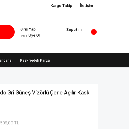
Kargo Takip
İletişim
Giriş Yap
Sepetim
Üye Ol
veya
Bandana
Kask Yedek Parça
do Gri Güneş Vizörlü Çene Açılır Kask
.599,00 TL