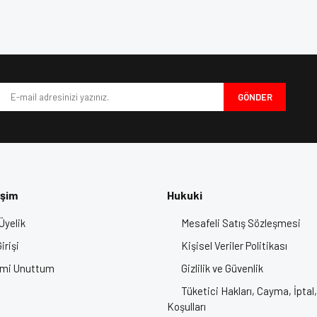
e diğer konularda yetersiz gördüğünüz noktaları öneri formunu kullanarak tarafımı
 yer alan bu ürüne sahip olun.
Hemen sipariş verin, güvenli ve konforl
Bu ürüne ilk yorumu siz yapın!
iyor.
ask, En İyi Çene Açılır Kask, Motor Kaskı, Kask Fiyatları, Motosiklet Kaskı
Yorum Yaz
 Motor Kaskları
GÖNDER
işim
Hukuki
Üyelik
Mesafeli Satış Sözleşmesi
Gönder
irişi
Kişisel Veriler Politikası
emi Unuttum
Gizlilik ve Güvenlik
Tüketici Hakları, Cayma, İptal,
Koşulları