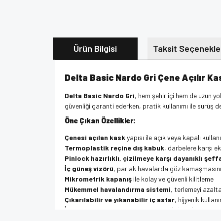
Ürün Bilgisi
Taksit Seçenekle
Delta Basic Nardo Gri Çene Açılır Ka
Delta Basic Nardo Gri
, hem şehir içi hem de uzun y
güvenliği garanti ederken, pratik kullanımı ile sürüş d
Öne Çıkan Özellikler:
Çenesi açılan kask
yapısı ile açık veya kapalı kulla
Termoplastik reçine dış kabuk
, darbelere karşı ek
Pinlock hazırlıklı, çizilmeye karşı dayanıklı şeff
İç güneş vizörü
, parlak havalarda göz kamaşmasını
Mikrometrik kapanış
ile kolay ve güvenli kilitleme
Mükemmel havalandırma sistemi
, terlemeyi azalt
Çıkarılabilir ve yıkanabilir iç astar
, hijyenik kulla
İletişim sistemlerine hazır
yapısı ile interkom uyum
1650 G ± 50 G ağırlık
, hafif ve rahat kullanım