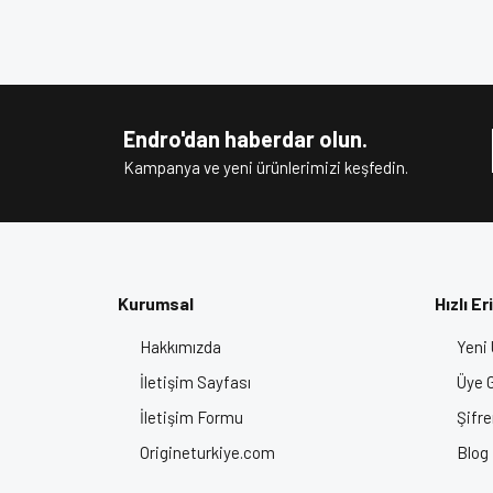
Bu ürünün fiyat bilgisi, resim, ürün açıklamalarında v
Siz de en iyi çene açılır kask modelleri arasında
Görüş ve önerileriniz için teşekkür ederiz.
Ürün resmi kalitesiz, bozuk veya görüntülenem
Anahtar Kelimeler:
En İyi Kask Markası, Çene Açılır K
Ürün açıklamasında eksik bilgiler bulunuyor.
Kaskı, Motosiklet Kask Fiyatları, Origine Kask, En İyi
Endro'dan haberdar olun.
Ürün bilgilerinde hatalar bulunuyor.
Kampanya ve yeni ürünlerimizi keşfedin.
Ürün fiyatı diğer sitelerden daha pahalı.
Bu ürüne benzer farklı alternatifler olmalı.
Kurumsal
Hızlı Er
Hakkımızda
Yeni 
İletişim Sayfası
Üye G
İletişim Formu
Şifr
Origineturkiye.com
Blog