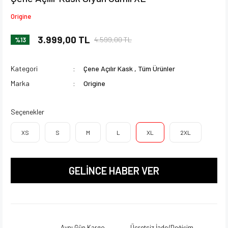
Origine
3.999,00 TL
4.599,00 TL
%13
Kategori
Çene Açılır Kask
,
Tüm Ürünler
Marka
Origine
Seçenekler
XS
S
M
L
XL
2XL
GELİNCE HABER VER
Aynı Gün Kargo
Ücretsiz İade/Değişim