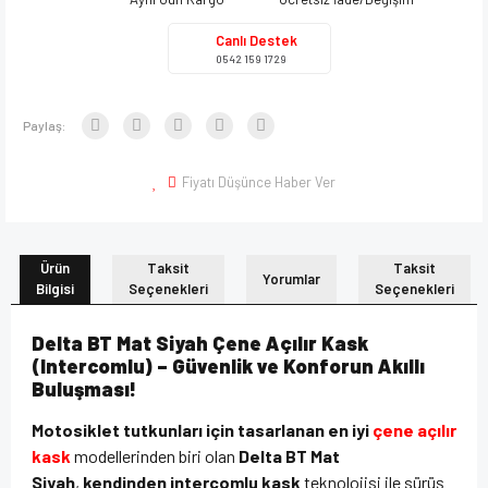
Canlı Destek
0542 159 1729
Paylaş:
Fiyatı Düşünce Haber Ver
Ürün
Taksit
Taksit
Yorumlar
Bilgisi
Seçenekleri
Seçenekleri
Delta BT Mat Siyah Çene Açılır Kask
(Intercomlu) – Güvenlik ve Konforun Akıllı
Buluşması!
Motosiklet tutkunları için tasarlanan en iyi
çene açılır
kask
modellerinden biri olan
Delta BT Mat
Siyah
,
kendinden intercomlu kask
teknolojisi ile sürüş