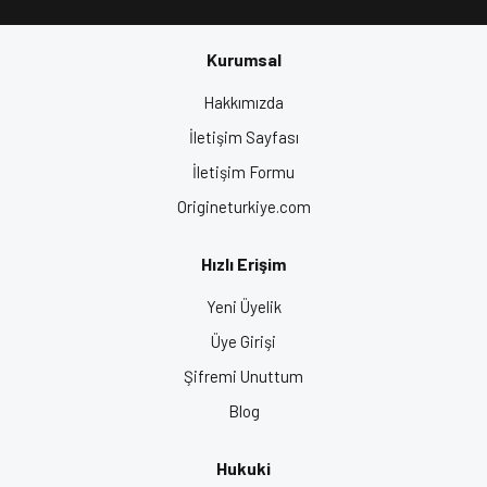
hafif ve ergonomik yapıya sahiptir.
Akıllı İntercom Sistemi ile Bağlantıda Kalın!
Kurumsal
Bluetooth 4.0
teknolojisi ile telefonunuza ve GPS
sisteminize anında bağlanın.
Gönder
Hakkımızda
12 saat çalışma süresi
,
60 saat bekleme süresi
ile
İletişim Sayfası
uzun yolculuklar için ideal.
Dijital gürültü azaltma
özelliği ile net ve kesintisiz
İletişim Formu
iletişim.
Origineturkiye.com
Stereo hoparlörler
sayesinde yolculuğunuzu müzikle
keyiflendirin.
Hızlı Erişim
Sesli komutlar (SIRI ve OK Google)
desteği ile eller
serbest kullanım avantajı.
Yeni Üyelik
Şimdi Delta BT Mat Siyah ile konforlu ve güvenli
Üye Girişi
sürüşün tadını çıkarın!
Şifremi Unuttum
Blog
Anahtar Kelimeler:
En İyi Kask Markası, Çene Açılır Kask, En İyi
Çene Açılır Kask, Motor Kaskı, Kask Fiyatları, Motosiklet Kaskı,
Hukuki
Motor Kask Fiyatları, Motosiklet Ekipman, Motorcu Kaskı,