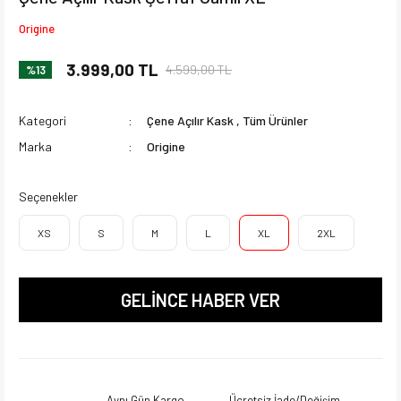
Origine
3.999,00 TL
4.599,00 TL
%13
Kategori
Çene Açılır Kask
,
Tüm Ürünler
Marka
Origine
Seçenekler
XS
S
M
L
XL
2XL
GELİNCE HABER VER
Aynı Gün Kargo
Ücretsiz İade/Değişim