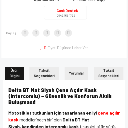
Canlı Destek
0542 159 1729
Paylaş:
Fiyatı Düşünce Haber Ver
Ürün
Taksit
Taksit
Yorumlar
Bilgisi
Seçenekleri
Seçenekleri
Delta BT Mat Siyah Çene Açılır Kask
(Intercomlu) – Güvenlik ve Konforun Akıllı
Buluşması!
Motosiklet tutkunları için tasarlanan en iyi
çene açılır
kask
modellerinden biri olan
Delta BT Mat
Siyah
,
kendinden intercomlu kask
teknolojisi ile sürüş