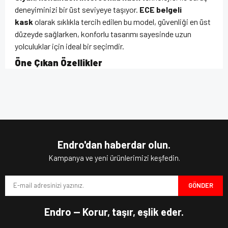
deneyiminizi bir üst seviyeye taşıyor.
ECE belgeli
kask
olarak sıklıkla tercih edilen bu model, güvenliği en üst
düzeyde sağlarken, konforlu tasarımı sayesinde uzun
yolculuklar için ideal bir seçimdir.
Öne Çıkan Özellikler
Çene açılır kask
tasarımı sayesinde tam ve yarım kask
Bu ürünün fiyat bilgisi, resim, ürün açıklamalarında ve diğer
olarak kullanım esnekliği sunar.
konularda yetersiz gördüğünüz noktaları öneri formunu
Bu ürüne ilk yorumu siz yapın!
kullanarak tarafımıza iletebilirsiniz.
İç güneş vizörü
ile her hava koşulunda net görüş
Görüş ve önerileriniz için teşekkür ederiz.
sağlar.
Pinlock hazırlıklı vizör
çizilmeye karşı dayanıklıdır
ve buğulanmayı önler.
Yorum Yaz
Ürün resmi kalitesiz, bozuk veya görüntülenemiyor.
Mikrometrik kapanış
sistemi ile güvenli ve pratik bir
Endro'dan haberdar olun.
kullanım sunar.
Ürün açıklamasında eksik bilgiler bulunuyor.
Kampanya ve yeni ürünlerimizi keşfedin.
Çıkarılabilir ve yıkanabilir iç astar
, hijyenik ve konforlu
Ürün bilgilerinde hatalar bulunuyor.
bir sürüş sağlar.
GÖNDER
Ürün fiyatı diğer sitelerden daha pahalı.
Mükemmel havalandırma sistemi
, uzun yolculuklarda
rahat nefes almanızı sağlar.
Bu ürüne benzer farklı alternatifler olmalı.
Endro — Korur, taşır, eşlik eder.
Açılır çene kask
kategorisinde 1650 gr (±50 gr) ağırlığıyla