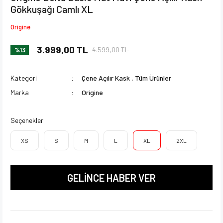
Gökkuşağı Camlı XL
Origine
3.999,00 TL
4.599,00 TL
%13
Kategori
Çene Açılır Kask
,
Tüm Ürünler
Marka
Origine
Seçenekler
XS
S
M
L
XL
2XL
GELİNCE HABER VER