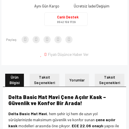
Aynı Gün Kargo
Ücretsiz İade/Değişim
Canlı Destek
0542 159 1729
Paylaş:
Fiyatı Düşünce Haber Ver
Ürün
Taksit
Taksit
Yorumlar
Bilgisi
Seçenekleri
Seçenekleri
Delta Basic Mat Mavi Çene Açılır Kask –
Güvenlik ve Konfor Bir Arada!
Delta Basic Mat Mavi
, hem şehir içi hem de uzun yol
sürüşlerinizde maksimum güvenlik ve konfor sunan
çene açılır
kask
modelleri arasında öne çıkıyor.
ECE 22.06 onaylı
yapısı ile