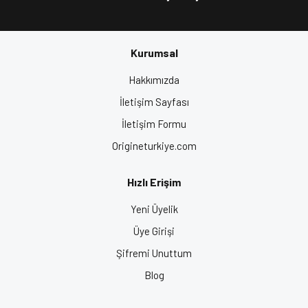
Anahtar Kelimeler:
En İyi Kask Markası, Çene Açılır Kask, En İyi
Çene Açılır Kask, Motor Kaskı, Kask Fiyatları, Motosiklet Kaskı,
Motor Kask Fiyatları, Motosiklet Ekipman, Motorcu Kaskı,
Kurumsal
Motosiklet Kask Fiyatları, Origine Kask, En İyi Motor Kaskları
Gönder
Hakkımızda
İletişim Sayfası
İletişim Formu
Origineturkiye.com
Hızlı Erişim
Yeni Üyelik
Üye Girişi
Şifremi Unuttum
Blog