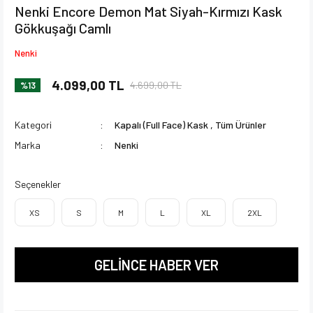
Nenki Encore Demon Mat Siyah-Kırmızı Kask
Gökkuşağı Camlı
Nenki
4.099,00 TL
4.699,00 TL
%13
Kategori
Kapalı (Full Face) Kask
,
Tüm Ürünler
Marka
Nenki
Seçenekler
XS
S
M
L
XL
2XL
GELİNCE HABER VER