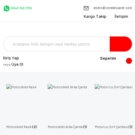
endro@cnrdisticaret.com
0542 159 1729
Kargo Takip
İletişim
Giriş Yap
Sepetim
Üye Ol
veya
Motosiklet Kask
(2)
Motosiklet Arka Çanta
(1)
Motorcu Sırt Çantası
(1)