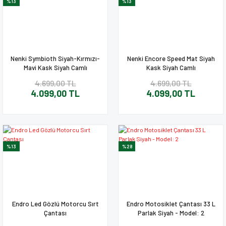
%13
%13
Nenki Symbioth Siyah-Kırmızı-
Nenki Encore Speed Mat Siyah
Mavi Kask Siyah Camlı
Kask Siyah Camlı
4.699,00 TL
4.699,00 TL
4.099,00 TL
4.099,00 TL
%13
%28
Endro Led Gözlü Motorcu Sırt
Endro Motosiklet Çantası 33 L
Çantası
Parlak Siyah - Model: 2