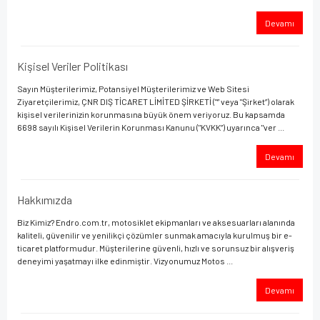
Devamı
Kişisel Veriler Politikası
Sayın Müşterilerimiz, Potansiyel Müşterilerimiz ve Web Sitesi
Ziyaretçilerimiz, ÇNR DIŞ TİCARET LİMİTED ŞİRKETİ ("” veya "Şirket”) olarak
kişisel verilerinizin korunmasına büyük önem veriyoruz. Bu kapsamda
6698 sayılı Kişisel Verilerin Korunması Kanunu ("KVKK”) uyarınca "ver ...
Devamı
Hakkımızda
Biz Kimiz? Endro.com.tr, motosiklet ekipmanları ve aksesuarları alanında
kaliteli, güvenilir ve yenilikçi çözümler sunmak amacıyla kurulmuş bir e-
ticaret platformudur. Müşterilerine güvenli, hızlı ve sorunsuz bir alışveriş
deneyimi yaşatmayı ilke edinmiştir. Vizyonumuz Motos ...
Devamı