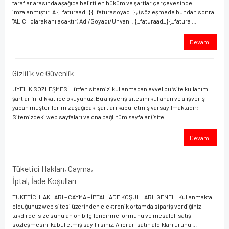
taraflar arasında aşağıda belirtilen hüküm ve şartlar çerçevesinde
imzalanmıştır. A.{_faturaad_} {_faturasoyad_} ; (sözleşmede bundan sonra
"ALICI" olarak anılacaktır) Adı/Soyadı/Ünvanı : {_faturaad_} {_fatura ...
Devamı
Gizlilik ve Güvenlik
ÜYELİK SÖZLEŞMESİ Lütfen sitemizi kullanmadan evvel bu ‘site kullanım
şartları’nı dikkatlice okuyunuz. Bu alışveriş sitesini kullanan ve alışveriş
yapan müşterilerimiz aşağıdaki şartları kabul etmiş varsayılmaktadır:
Sitemizdeki web sayfaları ve ona bağlı tüm sayfalar (‘site ...
Devamı
Tüketici Hakları, Cayma,
İptal, İade Koşulları
TÜKETİCİ HAKLARI – CAYMA – İPTAL İADE KOŞULLARI GENEL: Kullanmakta
olduğunuz web sitesi üzerinden elektronik ortamda sipariş verdiğiniz
takdirde, size sunulan ön bilgilendirme formunu ve mesafeli satış
sözleşmesini kabul etmiş sayılırsınız. Alıcılar, satın aldıkları ürünü ...