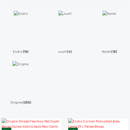
Endro
(15)
Just1
(4)
Nenki
(15)
Origine
(255)