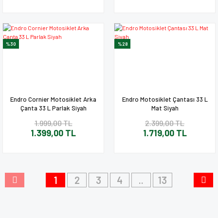
%30
%28
Endro Cornier Motosiklet Arka
Endro Motosiklet Çantası 33 L
Çanta 33 L Parlak Siyah
Mat Siyah
1.999,00 TL
2.399,00 TL
1.399,00 TL
1.719,00 TL
1
2
3
4
..
13