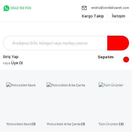
endro@cnrdisticaret.com
0542 159 1729
Kargo Takip
İletişim
Giriş Yap
Sepetim
Üye Ol
veya
Motosiklet Kask
(1)
Motosiklet Arka Çanta
(1)
Tüm Ürünler
(2)