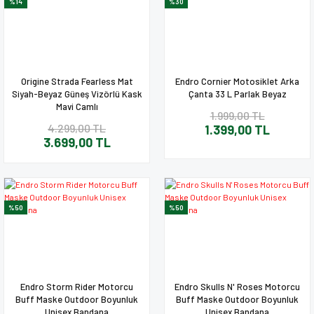
%14
%30
Origine Strada Fearless Mat
Endro Cornier Motosiklet Arka
Siyah-Beyaz Güneş Vizörlü Kask
Çanta 33 L Parlak Beyaz
Mavi Camlı
1.999,00 TL
4.299,00 TL
1.399,00 TL
3.699,00 TL
%50
%50
Endro Storm Rider Motorcu
Endro Skulls N' Roses Motorcu
Buff Maske Outdoor Boyunluk
Buff Maske Outdoor Boyunluk
Unisex Bandana
Unisex Bandana