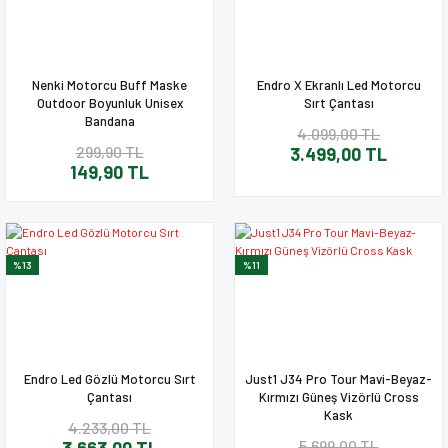
Nenki Motorcu Buff Maske
Endro X Ekranlı Led Motorcu
Outdoor Boyunluk Unisex
Sırt Çantası
Bandana
4.099,00 TL
299,90 TL
3.499,00 TL
149,90 TL
%13
%11
Endro Led Gözlü Motorcu Sırt
Just1 J34 Pro Tour Mavi-Beyaz-
Çantası
Kırmızı Güneş Vizörlü Cross
Kask
4.233,00 TL
5.699,00 TL
3.663,00 TL